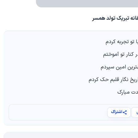
نه تبریک تولد همسر
 تو تجربه کردم
ر کنار تو آموختم
هترین امین سپردم
اریخ نگار قلبم حک کردم
دت مبارک
اشتراک