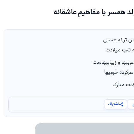
د همسر با مفاهیم عاشقانه
رین ترانه هستی
ه شب میلادت
خوبیها و زیباییهاست
رکرده خوبیها
ادت مبارک
اشتراک