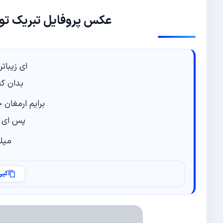
عکس پروفایل تبریک تول
ای زیبات
بدان ک
برایم ارمغان 
پس ای س
میل
کپی