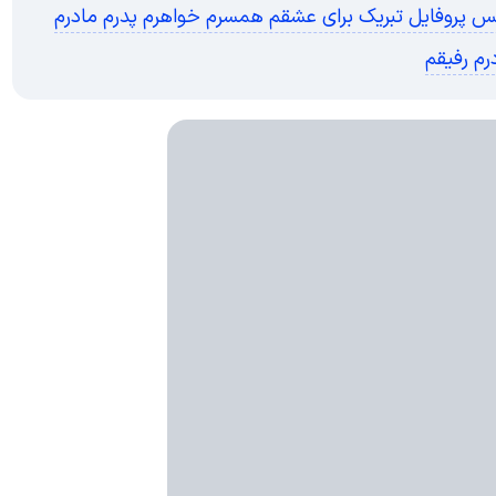
پروفایل تبریک برای عشقم همسرم خواهرم پدرم مادرم
درم رفیقم