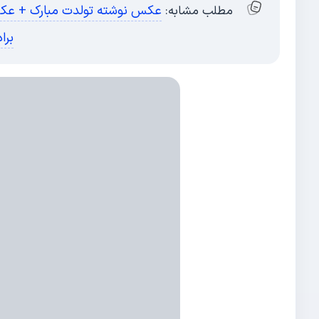
عکس نوشته تولدت مبارک + عکس 
مطلب مشابه:
برا