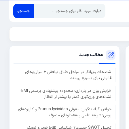
جستجو
مطالب جدید
اشتباهات ویرانگر در مراحل طلاق توافقی + میان‌برهای
قانونی برای تسریع پرونده
افزایش وزن در بارداری؛ محدوده پیشنهادی براساس BMI؛
نشانه‌های وزن‌گیری کمتر یا بیشتر از انتظار
خواص گیاه تنگرس؛ معرفی Prunus lycioides و کاربردهای
بومی؛ شواهد علمی و هشدارهای مصرف
تحلیل SWOT چیست؟؛ شناسایی نقاط قوت و ضعف