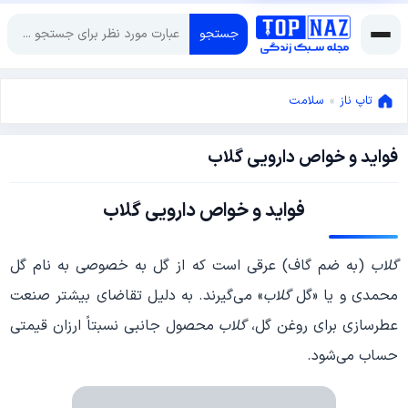
جستجو
تاپ ناز
»
سلامت
فواید و خواص دارویی گلاب
جولای
6,
2013
می
فواید و خواص دارویی گلاب
12,
2017
گلاب
(به ضم گاف) عرقی است که از گل به خصوصی به نام گل
محمدی و یا «گل
گلاب
» می‌گیرند. به دلیل تقاضای بیشتر صنعت
عطر‌سازی برای روغن گل،
گلاب
محصول جانبی نسبتاً ارزان قیمتی
حساب می‌شود.