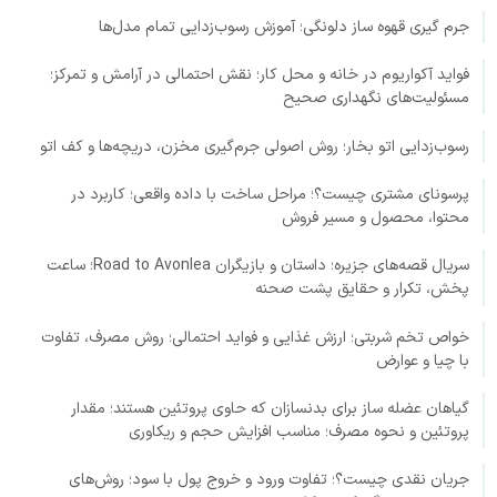
جرم گیری قهوه ساز دلونگی؛ آموزش رسوب‌زدایی تمام مدل‌ها
فواید آکواریوم در خانه و محل کار؛ نقش احتمالی در آرامش و تمرکز؛
مسئولیت‌های نگهداری صحیح
رسوب‌زدایی اتو بخار؛ روش اصولی جرم‌گیری مخزن، دریچه‌ها و کف اتو
پرسونای مشتری چیست؟؛ مراحل ساخت با داده واقعی؛ کاربرد در
محتوا، محصول و مسیر فروش
سریال قصه‌های جزیره؛ داستان و بازیگران Road to Avonlea؛ ساعت
پخش، تکرار و حقایق پشت صحنه
خواص تخم شربتی؛ ارزش غذایی و فواید احتمالی؛ روش مصرف، تفاوت
با چیا و عوارض
گیاهان عضله ساز برای بدنسازان که حاوی پروتئین هستند؛ مقدار
پروتئین و نحوه مصرف؛ مناسب افزایش حجم و ریکاوری
جریان نقدی چیست؟؛ تفاوت ورود و خروج پول با سود؛ روش‌های