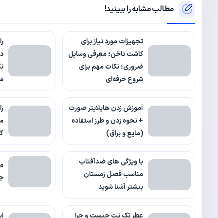
مطالب مشابه را ببینید!
تجهیزات مورد نیاز برای
را
کاشت ناخن؛ معرفی وسایل
در
ضروری؛ نکات مهم برای
نک
شروع حرفه‌ای
می
آموزش زدن هایلایتر صورت
را
+ نحوه زدن و طرز استفاده
من
(مایع و براق)
گر
با ویژگی های ضدآفتاب
مناسب فصل زمستان
جد
بیشتر آشنا شوید
عطر تک نت چیست و چرا
ای