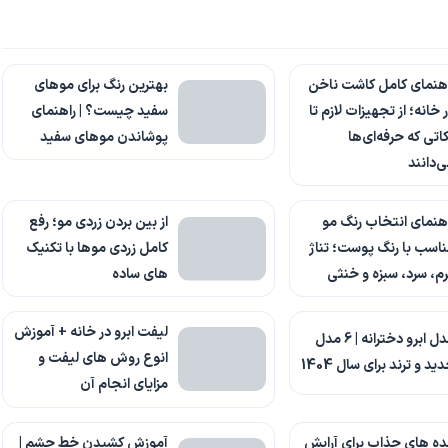
هنمای کامل کاشت ناخن
بهترین رنگ برای موهای
 خانه؛ از تجهیزات لازم تا
سفید چیست؟ | راهنمای
اتی که حرفه‌ای‌ها
پوشاندن موهای سفید
‌دانند
هنمای انتخاب رنگ مو
از بین بردن زردی مو؛ رفع
اسب با رنگ پوست؛ تناژ
کامل زردی موها با تکنیک
م، سرد، سبزه و خنثی
های ساده
لیفت ابرو در خانه + آموزش
مدل ابرو دخترانه | 6 مدل
انوع روش های لیفت و
ید و ترند برای سال 1404
مزایای انجام آن
ده های جذاب برای آرایش
آموزش کشیدن خط چشم |