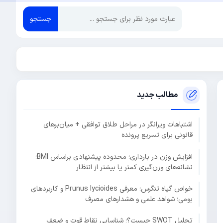
جستجو
مطالب جدید
اشتباهات ویرانگر در مراحل طلاق توافقی + میان‌برهای
قانونی برای تسریع پرونده
افزایش وزن در بارداری؛ محدوده پیشنهادی براساس BMI؛
نشانه‌های وزن‌گیری کمتر یا بیشتر از انتظار
خواص گیاه تنگرس؛ معرفی Prunus lycioides و کاربردهای
بومی؛ شواهد علمی و هشدارهای مصرف
تحلیل SWOT چیست؟؛ شناسایی نقاط قوت و ضعف