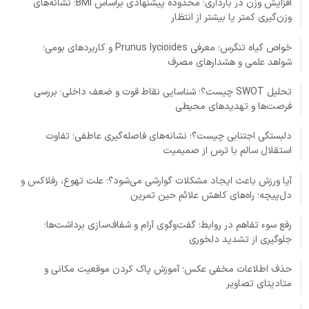
افزایش وزن در بارداری؛ محدوده پیشنهادی براساس BMI؛ نشانه‌های
وزن‌گیری کمتر یا بیشتر از انتظار
خواص گیاه تنگرس؛ معرفی Prunus lycioides و کاربردهای بومی؛
شواهد علمی و هشدارهای مصرف
تحلیل SWOT چیست؟؛ شناسایی نقاط قوت و ضعف داخلی؛ بررسی
فرصت‌ها و تهدیدهای محیطی
دلبستگی اجتنابی چیست؟؛ نشانه‌های فاصله‌گیری عاطفی؛ تفاوت
استقلال سالم با ترس از صمیمیت
آیا ورزش باعث ایجاد مشکلات گوارشی می‌شود؟؛ علت تهوع، رفلاکس و
دل‌پیچه؛ راه‌های کاهش علائم حین تمرین
رفع سوء تفاهم در روابط؛ گفت‌وگوی آرام و شفاف‌سازی برداشت‌ها؛
جلوگیری از تشدید دلخوری
حذف اطلاعات مخفی عکس؛ آموزش پاک کردن موقعیت مکانی و
متادیتای تصاویر