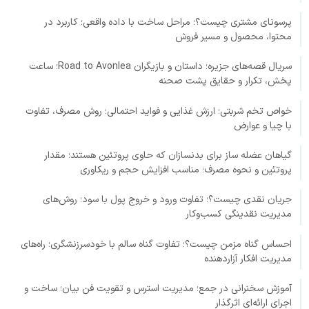
پرسونای مشتری چیست؟؛ مراحل ساخت با داده واقعی؛ کاربرد در
محتوا، محصول و مسیر فروش
سریال قصه‌های جزیره؛ داستان و بازیگران Road to Avonlea؛ ساعت
پخش، تکرار و حقایق پشت صحنه
خواص تخم شربتی؛ ارزش غذایی و فواید احتمالی؛ روش مصرف، تفاوت
با چیا و عوارض
گیاهان عضله ساز برای بدنسازان که حاوی پروتئین هستند؛ مقدار
پروتئین و نحوه مصرف؛ مناسب افزایش حجم و ریکاوری
جریان نقدی چیست؟؛ تفاوت ورود و خروج پول با سود؛ روش‌های
مدیریت نقدینگی کسب‌وکار
احساس گناه مزمن چیست؟؛ تفاوت گناه سالم با خودسرزنشگری؛ راه‌های
مدیریت افکار آزاردهنده
آموزش سخنرانی در جمع؛ مدیریت استرس و تقویت فن بیان؛ ساخت و
اجرای ارائه‌ای اثرگذار