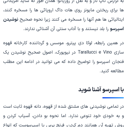
به گزارش تاپ ناز و به نقل از روزیاتو؛ همان طور که شاید آمریکائی
ها برای ریختن مایونز روی هات داگ اروپائی ها را مسخره کنند،
ایتالیائی ها هم آنها را مسخره می کنند زیرا نحوه صحیح
نوشیدن
اسپرسو
را بلد نیستند و با آداب سنتی آن آشنائی ندارند.
در همین رابطه، لوکا دی پیترو، موسس و گرداننده کارخانه قهوه
سازی Tarallucci e Vino در نیویورک، اصول صحیح نوشیدن یک
فنجان اسپرسو را توضیح داده که می توانید در ادامه این مطلب
مطالعه کنید.
با اسپرسو آشنا شوید
در تمامی نوشیدنی های مشتق شده از قهوه، دانه قهوه ثابت است
و به خودی خود تنوعی ندارد. اما نحوه بو دادن، آسیاب کردن و
روش تهیه آن همانند دم کردن، فرنچ پرس یا اسپرسوست که انواع