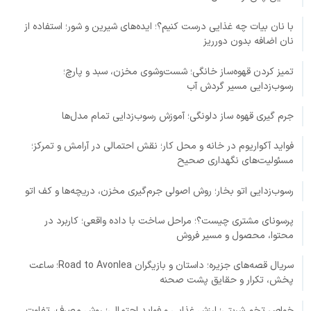
با نان بیات چه غذایی درست کنیم؟؛ ایده‌های شیرین و شور؛ استفاده از
نان اضافه بدون دورریز
تمیز کردن قهوه‌ساز خانگی؛ شست‌وشوی مخزن، سبد و پارچ؛
رسوب‌زدایی مسیر گردش آب
جرم گیری قهوه ساز دلونگی؛ آموزش رسوب‌زدایی تمام مدل‌ها
فواید آکواریوم در خانه و محل کار؛ نقش احتمالی در آرامش و تمرکز؛
مسئولیت‌های نگهداری صحیح
رسوب‌زدایی اتو بخار؛ روش اصولی جرم‌گیری مخزن، دریچه‌ها و کف اتو
پرسونای مشتری چیست؟؛ مراحل ساخت با داده واقعی؛ کاربرد در
محتوا، محصول و مسیر فروش
سریال قصه‌های جزیره؛ داستان و بازیگران Road to Avonlea؛ ساعت
پخش، تکرار و حقایق پشت صحنه
خواص تخم شربتی؛ ارزش غذایی و فواید احتمالی؛ روش مصرف، تفاوت