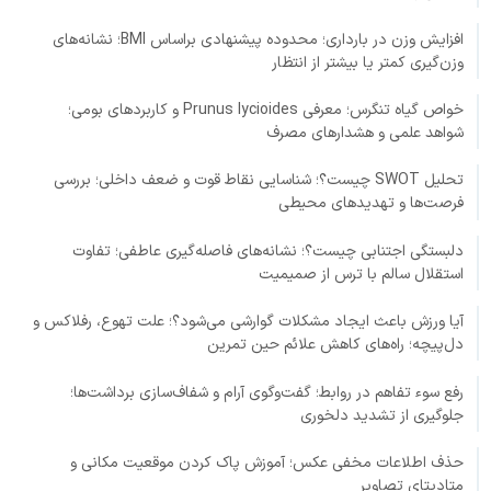
افزایش وزن در بارداری؛ محدوده پیشنهادی براساس BMI؛ نشانه‌های
وزن‌گیری کمتر یا بیشتر از انتظار
خواص گیاه تنگرس؛ معرفی Prunus lycioides و کاربردهای بومی؛
شواهد علمی و هشدارهای مصرف
تحلیل SWOT چیست؟؛ شناسایی نقاط قوت و ضعف داخلی؛ بررسی
فرصت‌ها و تهدیدهای محیطی
دلبستگی اجتنابی چیست؟؛ نشانه‌های فاصله‌گیری عاطفی؛ تفاوت
استقلال سالم با ترس از صمیمیت
آیا ورزش باعث ایجاد مشکلات گوارشی می‌شود؟؛ علت تهوع، رفلاکس و
دل‌پیچه؛ راه‌های کاهش علائم حین تمرین
رفع سوء تفاهم در روابط؛ گفت‌وگوی آرام و شفاف‌سازی برداشت‌ها؛
جلوگیری از تشدید دلخوری
حذف اطلاعات مخفی عکس؛ آموزش پاک کردن موقعیت مکانی و
متادیتای تصاویر