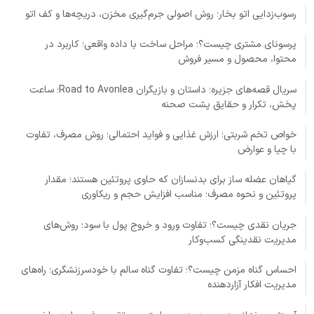
رسوب‌زدایی اتو بخار؛ روش اصولی جرم‌گیری مخزن، دریچه‌ها و کف اتو
پرسونای مشتری چیست؟؛ مراحل ساخت با داده واقعی؛ کاربرد در
محتوا، محصول و مسیر فروش
سریال قصه‌های جزیره؛ داستان و بازیگران Road to Avonlea؛ ساعت
پخش، تکرار و حقایق پشت صحنه
خواص تخم شربتی؛ ارزش غذایی و فواید احتمالی؛ روش مصرف، تفاوت
با چیا و عوارض
گیاهان عضله ساز برای بدنسازان که حاوی پروتئین هستند؛ مقدار
پروتئین و نحوه مصرف؛ مناسب افزایش حجم و ریکاوری
جریان نقدی چیست؟؛ تفاوت ورود و خروج پول با سود؛ روش‌های
مدیریت نقدینگی کسب‌وکار
احساس گناه مزمن چیست؟؛ تفاوت گناه سالم با خودسرزنشگری؛ راه‌های
مدیریت افکار آزاردهنده