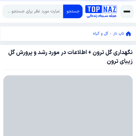
جستجو
تاپ ناز
»
گل و گیاه
نگهداری گل ترون + اطلاعات در مورد رشد و پرورش گل
آوریل
زیبای ترون
10,
2021
می
16,
2021