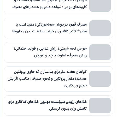
خواص گیاه تنگرس؛ معرفی Prunus lycioides و
کاربردهای بومی؛ شواهد علمی و هشدارهای مصرف
مصرف قهوه در دوران سرماخوردگی؛ مفید است یا
مضر؟؛ تأثیر کافئین بر خواب، مایعات بدن و داروها
خواص تخم شربتی؛ ارزش غذایی و فواید احتمالی؛
روش مصرف، تفاوت با چیا و عوارض
گیاهان عضله ساز برای بدنسازان که حاوی پروتئین
هستند؛ مقدار پروتئین و نحوه مصرف؛ مناسب افزایش
حجم و ریکاوری
غذاهای رژیمی سیرکننده؛ بهترین غذاهای کم‌کالری برای
کاهش وزن بدون گرسنگی