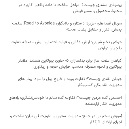
پرسونای مشتری چیست؟؛ مراحل ساخت با داده واقعی؛ کاربرد در
محتوا، محصول و مسیر فروش
سریال قصه‌های جزیره؛ داستان و بازیگران Road to Avonlea؛ ساعت
پخش، تکرار و حقایق پشت صحنه
خواص تخم شربتی؛ ارزش غذایی و فواید احتمالی؛ روش مصرف، تفاوت
با چیا و عوارض
گیاهان عضله ساز برای بدنسازان که حاوی پروتئین هستند؛ مقدار
پروتئین و نحوه مصرف؛ مناسب افزایش حجم و ریکاوری
جریان نقدی چیست؟؛ تفاوت ورود و خروج پول با سود؛ روش‌های
مدیریت نقدینگی کسب‌وکار
احساس گناه مزمن چیست؟؛ تفاوت گناه سالم با خودسرزنشگری؛ راه‌های
مدیریت افکار آزاردهنده
آموزش سخنرانی در جمع؛ مدیریت استرس و تقویت فن بیان؛ ساخت و
اجرای ارائه‌ای اثرگذار