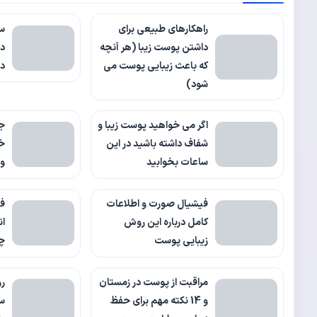
راهکارهای طبیعی برای
س
داشتن پوست زیبا (هر آنچه
دف
که باعث زیبایی پوست می
دا
شود)
اگر می خواهید پوست زیبا و
جو
شفاف داشته باشید در این
خ
ساعات بخوابید
و 
فیشیال صورت و اطلاعات
فو
کامل درباره این روش
ان
زیبایی پوست
چ
مراقبت از پوست در زمستان
رو
و 14 نکته مهم برای حفظ
سل