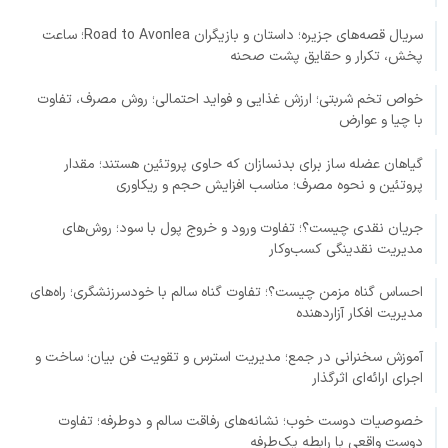
سریال قصه‌های جزیره؛ داستان و بازیگران Road to Avonlea؛ ساعت
پخش، تکرار و حقایق پشت صحنه
خواص تخم شربتی؛ ارزش غذایی و فواید احتمالی؛ روش مصرف، تفاوت
با چیا و عوارض
گیاهان عضله ساز برای بدنسازان که حاوی پروتئین هستند؛ مقدار
پروتئین و نحوه مصرف؛ مناسب افزایش حجم و ریکاوری
جریان نقدی چیست؟؛ تفاوت ورود و خروج پول با سود؛ روش‌های
مدیریت نقدینگی کسب‌وکار
احساس گناه مزمن چیست؟؛ تفاوت گناه سالم با خودسرزنشگری؛ راه‌های
مدیریت افکار آزاردهنده
آموزش سخنرانی در جمع؛ مدیریت استرس و تقویت فن بیان؛ ساخت و
اجرای ارائه‌ای اثرگذار
خصوصیات دوست خوب؛ نشانه‌های رفاقت سالم و دوطرفه؛ تفاوت
دوست واقعی با رابطه یک‌طرفه