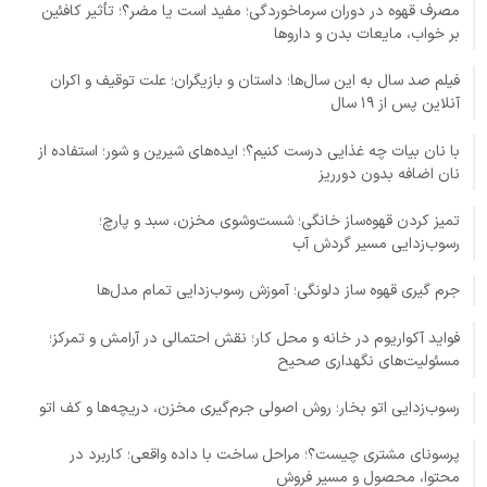
مصرف قهوه در دوران سرماخوردگی؛ مفید است یا مضر؟؛ تأثیر کافئین
بر خواب، مایعات بدن و داروها
فیلم صد سال به این سال‌ها؛ داستان و بازیگران؛ علت توقیف و اکران
آنلاین پس از ۱۹ سال
با نان بیات چه غذایی درست کنیم؟؛ ایده‌های شیرین و شور؛ استفاده از
نان اضافه بدون دورریز
تمیز کردن قهوه‌ساز خانگی؛ شست‌وشوی مخزن، سبد و پارچ؛
رسوب‌زدایی مسیر گردش آب
جرم گیری قهوه ساز دلونگی؛ آموزش رسوب‌زدایی تمام مدل‌ها
فواید آکواریوم در خانه و محل کار؛ نقش احتمالی در آرامش و تمرکز؛
مسئولیت‌های نگهداری صحیح
رسوب‌زدایی اتو بخار؛ روش اصولی جرم‌گیری مخزن، دریچه‌ها و کف اتو
پرسونای مشتری چیست؟؛ مراحل ساخت با داده واقعی؛ کاربرد در
محتوا، محصول و مسیر فروش