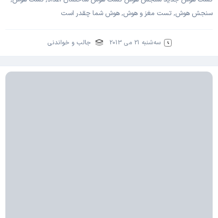
سنجش هوش, تست مغز و هوش, هوش شما چقدر است
سه‌شنبه 21 می 2013
جالب و خواندنی