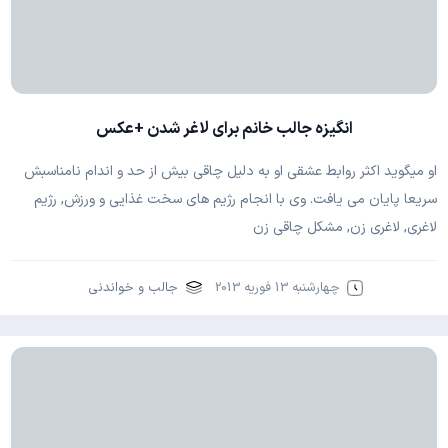
انگیزه جالب خانم برای لاغر شدن +عکس
او ميگويد اکثر روابط عشقي او به دليل چاقي بيش از حد و اندام نامناسبش
سريعا پايان مي يافت. وي با انجام رژيم هاي سخت غذايي و ورزش, رژیم
لاغری, لاغری زن, مشکل چاقی زن
چهارشنبه 13 فوریه 2013
جالب و خواندنی