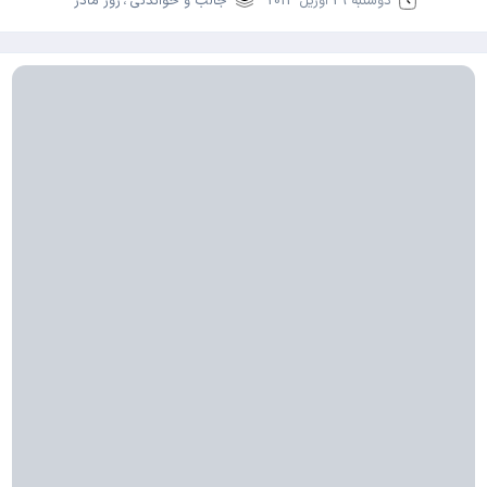
دوشنبه 29 آوریل 2013
جالب و خواندنی
،
روز مادر