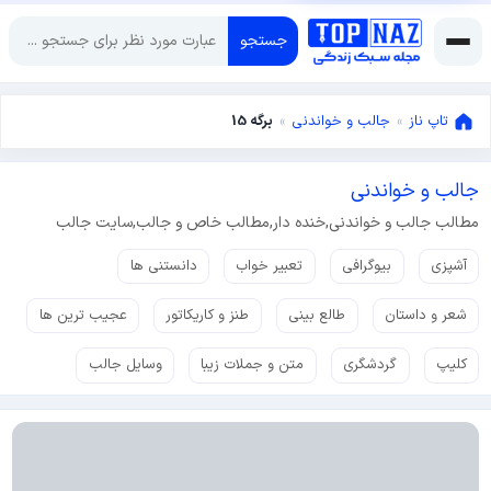
جستجو
تاپ ناز
»
جالب و خواندنی
»
برگه 15
جالب و خواندنی
مطالب جالب و خواندنی,خنده دار,مطالب خاص و جالب,سایت جالب
آشپزی
بیوگرافی
تعبیر خواب
دانستنی ها
شعر و داستان
طالع بینی
طنز و کاریکاتور
عجیب ترین ها
کلیپ
گردشگری
متن و جملات زیبا
وسایل جالب