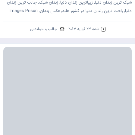
شیک ترین زندان دنیا, زیباترین زندان دنیا, زندان شیک, جالب ترین زندان
دنیا, راحت ترین زندان دنیا در کشور هلند, عکس زندان, Images Prison
شنبه 23 فوریه 2013
جالب و خواندنی