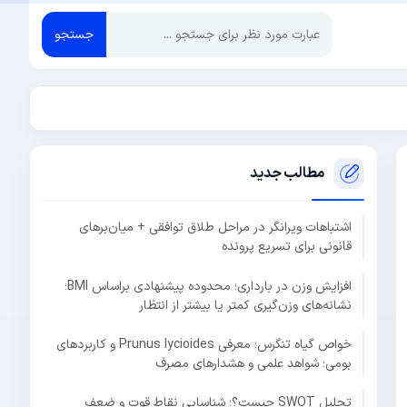
جستجو
مطالب جدید
اشتباهات ویرانگر در مراحل طلاق توافقی + میان‌برهای
قانونی برای تسریع پرونده
افزایش وزن در بارداری؛ محدوده پیشنهادی براساس BMI؛
نشانه‌های وزن‌گیری کمتر یا بیشتر از انتظار
خواص گیاه تنگرس؛ معرفی Prunus lycioides و کاربردهای
بومی؛ شواهد علمی و هشدارهای مصرف
تحلیل SWOT چیست؟؛ شناسایی نقاط قوت و ضعف