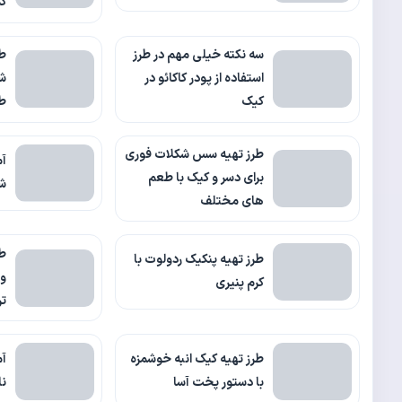
کم
سه نکته خیلی مهم در طرز
طر
استفاده از پودر کاکائو در
ش
کیک
ط
طرز تهیه سس شکلات فوری
آم
برای دسر و کیک با طعم
شک
های مختلف
طر
طرز تهیه پنکیک ردولوت با
و 
کرم پنیری
ت
طرز تهیه کیک انبه خوشمزه
آم
با دستور پخت آسا
نا