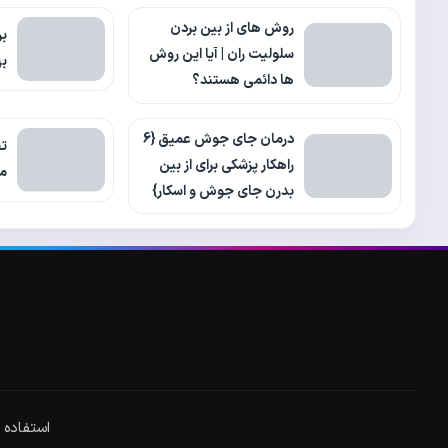
روش های از بین بردن
بر
سلولیت ران | آیا این روش
به
ها دائمی هستند؟
درمان جای جوش عمیق {6
تخ
راهکار پزشکی برای از بین
مز
بدرن جای جوش و اسکار}
استفاده از مطا