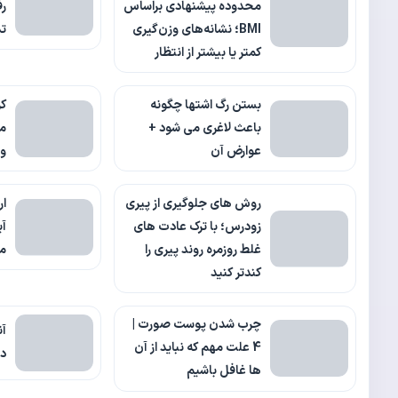
محدوده پیشنهادی براساس
رف
BMI؛ نشانه‌های وزن‌گیری
ت
کمتر یا بیشتر از انتظار
بستن رگ اشتها چگونه
کر
باعث لاغری می شود +
مز
عوارض آن
و 
روش های جلوگیری از پیری
ار
زودرس؛ با ترک عادت های
آی
غلط روزمره روند پیری را
م
کندتر کنید
چرب شدن پوست صورت |
آن
4 علت مهم که نباید از آن
دن
ها غافل باشیم