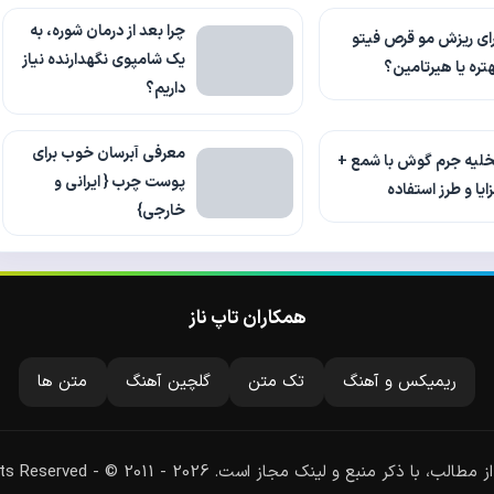
چرا بعد از درمان شوره، به
ای ریزش مو قرص فیتو
یک شامپوی نگهدارنده نیاز
تره یا هیرتامین؟
داریم؟
معرفی آبرسان خوب برای
لیه جرم گوش با شمع +
پوست چرب { ایرانی و
ایا و طرز استفاده
خارجی}
همکاران تاپ ناز
ریمیکس و آهنگ
تک متن
گلچین آهنگ
متن ها
لب، با ذکر منبع و لینک مجاز است. All Rights Reserved - © 2011 - 2026