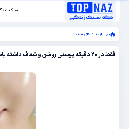
سبک زندگ
تاپ ناز
»
تازه های سلامت
فقط در 20 دقیقه پوستی روشن و شفاف داشته باشید
نوامبر
8,
2017
اکتبر
13,
2017