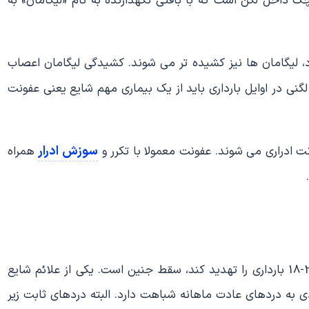
داخل لگن است که با بافتی نگهدارنده به نام «لیگامان» به
 لیگامان ها نیز کشیده تر می شوند. کشیدگی لیگامان اعصاب
گنی در اوایل بارداری باید از یک بیماری مهم شایع یعنی عفونت
سوزش ادرار
نت ادراری می شوند. عفونت معمولا با تکرر و
همراه
خطری که ممکن است در ابتدای بارداری و قبل از هفته 20-18 بارداری را تهدید کند، سقط جنین است. یکی از علائم شایع
 به دردهای عادت ماهانه شباهت دارد. البته دردهای ثابت زیر