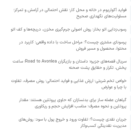
فواید آکواریوم در خانه و محل کار؛ نقش احتمالی در آرامش و تمرکز؛
مسئولیت‌های نگهداری صحیح
رسوب‌زدایی اتو بخار؛ روش اصولی جرم‌گیری مخزن، دریچه‌ها و کف اتو
پرسونای مشتری چیست؟؛ مراحل ساخت با داده واقعی؛ کاربرد در
محتوا، محصول و مسیر فروش
سریال قصه‌های جزیره؛ داستان و بازیگران Road to Avonlea؛ ساعت
پخش، تکرار و حقایق پشت صحنه
خواص تخم شربتی؛ ارزش غذایی و فواید احتمالی؛ روش مصرف، تفاوت
با چیا و عوارض
گیاهان عضله ساز برای بدنسازان که حاوی پروتئین هستند؛ مقدار
پروتئین و نحوه مصرف؛ مناسب افزایش حجم و ریکاوری
جریان نقدی چیست؟؛ تفاوت ورود و خروج پول با سود؛ روش‌های
مدیریت نقدینگی کسب‌وکار