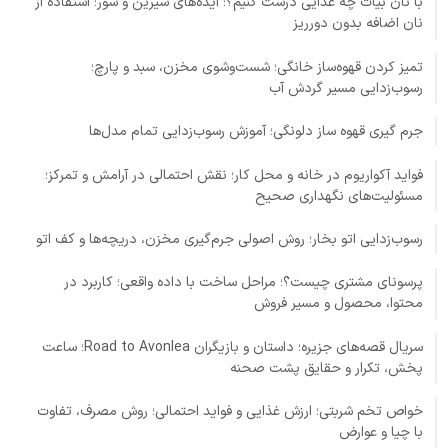
با نان بیات چه غذایی درست کنیم؟؛ ایده‌های شیرین و شور؛ استفاده از
نان اضافه بدون دورریز
تمیز کردن قهوه‌ساز خانگی؛ شست‌وشوی مخزن، سبد و پارچ؛
رسوب‌زدایی مسیر گردش آب
جرم گیری قهوه ساز دلونگی؛ آموزش رسوب‌زدایی تمام مدل‌ها
فواید آکواریوم در خانه و محل کار؛ نقش احتمالی در آرامش و تمرکز؛
مسئولیت‌های نگهداری صحیح
رسوب‌زدایی اتو بخار؛ روش اصولی جرم‌گیری مخزن، دریچه‌ها و کف اتو
پرسونای مشتری چیست؟؛ مراحل ساخت با داده واقعی؛ کاربرد در
محتوا، محصول و مسیر فروش
سریال قصه‌های جزیره؛ داستان و بازیگران Road to Avonlea؛ ساعت
پخش، تکرار و حقایق پشت صحنه
خواص تخم شربتی؛ ارزش غذایی و فواید احتمالی؛ روش مصرف، تفاوت
با چیا و عوارض