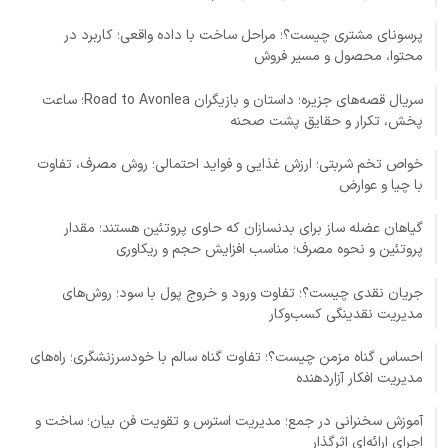
پرسونای مشتری چیست؟؛ مراحل ساخت با داده واقعی؛ کاربرد در
محتوا، محصول و مسیر فروش
سریال قصه‌های جزیره؛ داستان و بازیگران Road to Avonlea؛ ساعت
پخش، تکرار و حقایق پشت صحنه
خواص تخم شربتی؛ ارزش غذایی و فواید احتمالی؛ روش مصرف، تفاوت
با چیا و عوارض
گیاهان عضله ساز برای بدنسازان که حاوی پروتئین هستند؛ مقدار
پروتئین و نحوه مصرف؛ مناسب افزایش حجم و ریکاوری
جریان نقدی چیست؟؛ تفاوت ورود و خروج پول با سود؛ روش‌های
مدیریت نقدینگی کسب‌وکار
احساس گناه مزمن چیست؟؛ تفاوت گناه سالم با خودسرزنشگری؛ راه‌های
مدیریت افکار آزاردهنده
آموزش سخنرانی در جمع؛ مدیریت استرس و تقویت فن بیان؛ ساخت و
اجرای ارائه‌ای اثرگذار