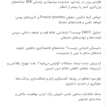
افزایش وزن در بارداری؛ محدوده پیشنهادی براساس BMI؛ نشانه‌های
وزن‌گیری کمتر یا بیشتر از انتظار
خواص گیاه تنگرس؛ معرفی Prunus lycioides و کاربردهای بومی؛
شواهد علمی و هشدارهای مصرف
تحلیل SWOT چیست؟؛ شناسایی نقاط قوت و ضعف داخلی؛ بررسی
فرصت‌ها و تهدیدهای محیطی
دلبستگی اجتنابی چیست؟؛ نشانه‌های فاصله‌گیری عاطفی؛ تفاوت
استقلال سالم با ترس از صمیمیت
آیا ورزش باعث ایجاد مشکلات گوارشی می‌شود؟؛ علت تهوع، رفلاکس و
دل‌پیچه؛ راه‌های کاهش علائم حین تمرین
رفع سوء تفاهم در روابط؛ گفت‌وگوی آرام و شفاف‌سازی برداشت‌ها؛
جلوگیری از تشدید دلخوری
حذف اطلاعات مخفی عکس؛ آموزش پاک کردن موقعیت مکانی و
متادیتای تصاویر