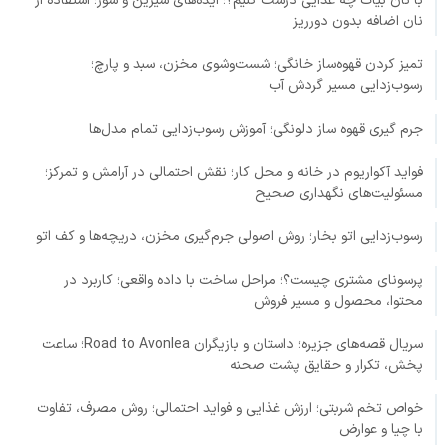
با نان بیات چه غذایی درست کنیم؟؛ ایده‌های شیرین و شور؛ استفاده از
نان اضافه بدون دورریز
تمیز کردن قهوه‌ساز خانگی؛ شست‌وشوی مخزن، سبد و پارچ؛
رسوب‌زدایی مسیر گردش آب
جرم گیری قهوه ساز دلونگی؛ آموزش رسوب‌زدایی تمام مدل‌ها
فواید آکواریوم در خانه و محل کار؛ نقش احتمالی در آرامش و تمرکز؛
مسئولیت‌های نگهداری صحیح
رسوب‌زدایی اتو بخار؛ روش اصولی جرم‌گیری مخزن، دریچه‌ها و کف اتو
پرسونای مشتری چیست؟؛ مراحل ساخت با داده واقعی؛ کاربرد در
محتوا، محصول و مسیر فروش
سریال قصه‌های جزیره؛ داستان و بازیگران Road to Avonlea؛ ساعت
پخش، تکرار و حقایق پشت صحنه
خواص تخم شربتی؛ ارزش غذایی و فواید احتمالی؛ روش مصرف، تفاوت
با چیا و عوارض