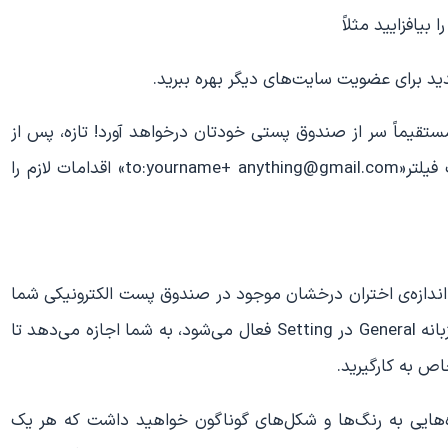
بیافزایید مثلاً
ستقیماً سر از صندوق پستی خودتان درخواهد آورد! تازه، پس از
دریافت اولین نامه از این طریق قادر خواهید بود به کمک فیلتر«to:yourname+ anything@gmail.com» اقدامات لازم را
 اندازه‌ی اختران درخشان موجود در صندوق پست الکترونیکی شما
نباشد! قابلیت Superstars (ابرستارگان) که با مراجعه به زبانه General در Setting فعال می‌شود، به شما اجازه می‌دهد تا
ره‌هایی به رنگ‌ها و شکل‌های گوناگون خواهید داشت که هر یک