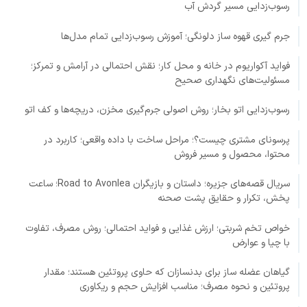
رسوب‌زدایی مسیر گردش آب
جرم گیری قهوه ساز دلونگی؛ آموزش رسوب‌زدایی تمام مدل‌ها
فواید آکواریوم در خانه و محل کار؛ نقش احتمالی در آرامش و تمرکز؛
مسئولیت‌های نگهداری صحیح
رسوب‌زدایی اتو بخار؛ روش اصولی جرم‌گیری مخزن، دریچه‌ها و کف اتو
پرسونای مشتری چیست؟؛ مراحل ساخت با داده واقعی؛ کاربرد در
محتوا، محصول و مسیر فروش
سریال قصه‌های جزیره؛ داستان و بازیگران Road to Avonlea؛ ساعت
پخش، تکرار و حقایق پشت صحنه
خواص تخم شربتی؛ ارزش غذایی و فواید احتمالی؛ روش مصرف، تفاوت
با چیا و عوارض
گیاهان عضله ساز برای بدنسازان که حاوی پروتئین هستند؛ مقدار
پروتئین و نحوه مصرف؛ مناسب افزایش حجم و ریکاوری