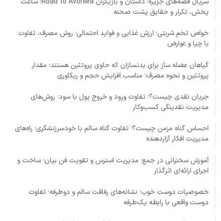
سریال قصه‌های جزیره؛ داستان و بازیگران Road to Avonlea؛ ساعت
پخش، تکرار و حقایق پشت صحنه
خواص تخم شربتی؛ ارزش غذایی و فواید احتمالی؛ روش مصرف، تفاوت
با چیا و عوارض
گیاهان عضله ساز برای بدنسازان که حاوی پروتئین هستند؛ مقدار
پروتئین و نحوه مصرف؛ مناسب افزایش حجم و ریکاوری
جریان نقدی چیست؟؛ تفاوت ورود و خروج پول با سود؛ روش‌های
مدیریت نقدینگی کسب‌وکار
احساس گناه مزمن چیست؟؛ تفاوت گناه سالم با خودسرزنشگری؛ راه‌های
مدیریت افکار آزاردهنده
آموزش سخنرانی در جمع؛ مدیریت استرس و تقویت فن بیان؛ ساخت و
اجرای ارائه‌ای اثرگذار
خصوصیات دوست خوب؛ نشانه‌های رفاقت سالم و دوطرفه؛ تفاوت
دوست واقعی با رابطه یک‌طرفه