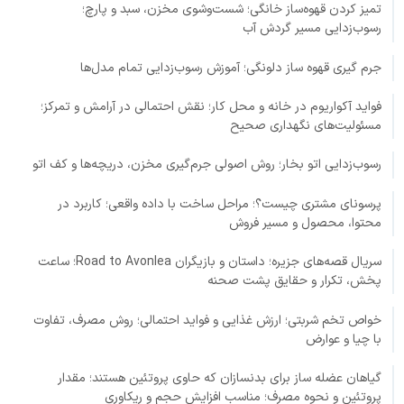
تمیز کردن قهوه‌ساز خانگی؛ شست‌وشوی مخزن، سبد و پارچ؛
رسوب‌زدایی مسیر گردش آب
جرم گیری قهوه ساز دلونگی؛ آموزش رسوب‌زدایی تمام مدل‌ها
فواید آکواریوم در خانه و محل کار؛ نقش احتمالی در آرامش و تمرکز؛
مسئولیت‌های نگهداری صحیح
رسوب‌زدایی اتو بخار؛ روش اصولی جرم‌گیری مخزن، دریچه‌ها و کف اتو
پرسونای مشتری چیست؟؛ مراحل ساخت با داده واقعی؛ کاربرد در
محتوا، محصول و مسیر فروش
سریال قصه‌های جزیره؛ داستان و بازیگران Road to Avonlea؛ ساعت
پخش، تکرار و حقایق پشت صحنه
خواص تخم شربتی؛ ارزش غذایی و فواید احتمالی؛ روش مصرف، تفاوت
با چیا و عوارض
گیاهان عضله ساز برای بدنسازان که حاوی پروتئین هستند؛ مقدار
پروتئین و نحوه مصرف؛ مناسب افزایش حجم و ریکاوری