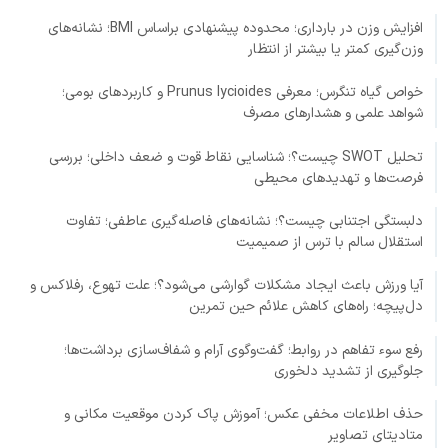
افزایش وزن در بارداری؛ محدوده پیشنهادی براساس BMI؛ نشانه‌های
وزن‌گیری کمتر یا بیشتر از انتظار
خواص گیاه تنگرس؛ معرفی Prunus lycioides و کاربردهای بومی؛
شواهد علمی و هشدارهای مصرف
تحلیل SWOT چیست؟؛ شناسایی نقاط قوت و ضعف داخلی؛ بررسی
فرصت‌ها و تهدیدهای محیطی
دلبستگی اجتنابی چیست؟؛ نشانه‌های فاصله‌گیری عاطفی؛ تفاوت
استقلال سالم با ترس از صمیمیت
آیا ورزش باعث ایجاد مشکلات گوارشی می‌شود؟؛ علت تهوع، رفلاکس و
دل‌پیچه؛ راه‌های کاهش علائم حین تمرین
رفع سوء تفاهم در روابط؛ گفت‌وگوی آرام و شفاف‌سازی برداشت‌ها؛
جلوگیری از تشدید دلخوری
حذف اطلاعات مخفی عکس؛ آموزش پاک کردن موقعیت مکانی و
متادیتای تصاویر