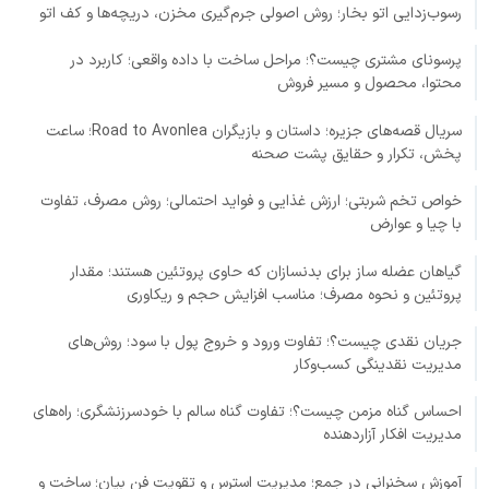
رسوب‌زدایی اتو بخار؛ روش اصولی جرم‌گیری مخزن، دریچه‌ها و کف اتو
پرسونای مشتری چیست؟؛ مراحل ساخت با داده واقعی؛ کاربرد در
محتوا، محصول و مسیر فروش
سریال قصه‌های جزیره؛ داستان و بازیگران Road to Avonlea؛ ساعت
پخش، تکرار و حقایق پشت صحنه
خواص تخم شربتی؛ ارزش غذایی و فواید احتمالی؛ روش مصرف، تفاوت
با چیا و عوارض
گیاهان عضله ساز برای بدنسازان که حاوی پروتئین هستند؛ مقدار
پروتئین و نحوه مصرف؛ مناسب افزایش حجم و ریکاوری
جریان نقدی چیست؟؛ تفاوت ورود و خروج پول با سود؛ روش‌های
مدیریت نقدینگی کسب‌وکار
احساس گناه مزمن چیست؟؛ تفاوت گناه سالم با خودسرزنشگری؛ راه‌های
مدیریت افکار آزاردهنده
آموزش سخنرانی در جمع؛ مدیریت استرس و تقویت فن بیان؛ ساخت و