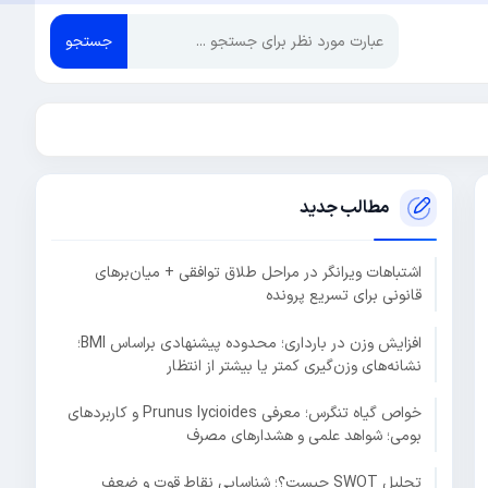
جستجو
مطالب جدید
اشتباهات ویرانگر در مراحل طلاق توافقی + میان‌برهای
قانونی برای تسریع پرونده
افزایش وزن در بارداری؛ محدوده پیشنهادی براساس BMI؛
نشانه‌های وزن‌گیری کمتر یا بیشتر از انتظار
خواص گیاه تنگرس؛ معرفی Prunus lycioides و کاربردهای
بومی؛ شواهد علمی و هشدارهای مصرف
تحلیل SWOT چیست؟؛ شناسایی نقاط قوت و ضعف