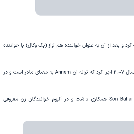
رد و بعد از آن به عنوان خواننده هم آواز (بک وکال) با خواننده
یک ترانه دونفره را با کیراچ برای سریال تلویزیونی مادرم در سال 2007 اجرا کرد که ترانه آن Annem به معنای مادر است و در
این خواننده ساخت موسیقی چند سریال دیگر از جمله Son Bahar همکاری داشت و در آلبوم خوانندگان زن معروفی