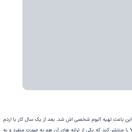
و این باعث تهیه آلبوم شخصی اش شد. بعد از یک سال کار با اردم
توانست در سال 2011 نخستین آلبومش به نام Yeni Çıktı را منتشر کند که یکی از ترانه های آن هم به صورت منفرد و به