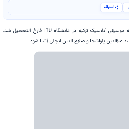
اشتراک
با این اوصاف او درس و تحصیل را ادامه دارد و در رشته موسیقی کلاسیک ترکیه در دانشگاه ITU فارغ التحصیل شد.
علاالدین یاواشچا و صلاح الدین ایچلی آشنا شود.