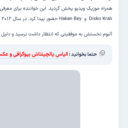
Disko Kralı و Hakan Bey حضور پیدا کرد. در سال 2012 جایزه بهترین هنرمند تازه وارد زا از دومین مراسم Pal FM گرفت.
آلبوم نخستش به موفقیتی که انتظار داشت نرسید و دلیل آن
الیاس یالچینتاش بیوگرافی و ع
حتما بخوانید :