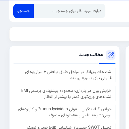
جستجو
مطالب جدید
اشتباهات ویرانگر در مراحل طلاق توافقی + میان‌برهای
قانونی برای تسریع پرونده
افزایش وزن در بارداری؛ محدوده پیشنهادی براساس BMI؛
نشانه‌های وزن‌گیری کمتر یا بیشتر از انتظار
خواص گیاه تنگرس؛ معرفی Prunus lycioides و کاربردهای
بومی؛ شواهد علمی و هشدارهای مصرف
تحلیل SWOT چیست؟؛ شناسایی نقاط قوت و ضعف