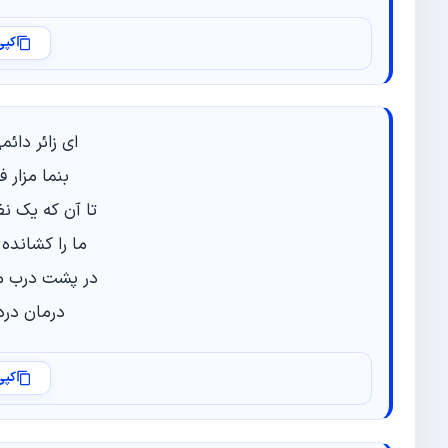
کپی
ای زائر دائم
بنما مزار ف
تا آن که یک نظ
ما را کشانده 
در پشت درب منز
درمان درد ا
کپی