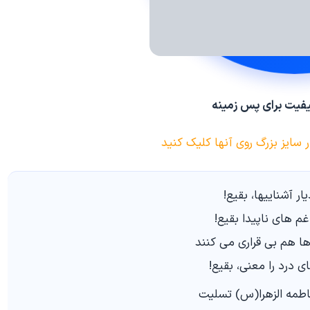
فیت برای پس زمینه
ایز بزرگ روی آنها کلیک کنید
یار آشناییها، بقیع!
م هاى ناپیدا بقیع!
ها هم بى قرارى مى کنند
اى درد را معنى، بقیع!
مه الزهرا(س) تسلیت