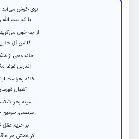
بوی خوش می‌آید ای
یا که بیت اللَّه
از چه خون می‌گرید ا
گلشن آل خلیل 
خانه وحی از مَلک
اندرین غوغا مگ
خانه زهراست ای
آشیان قهرمان
سینه زهرا شکست
مرتضی، خونین ج
بر حریم عقل کل
کز غمش هر عاقلی