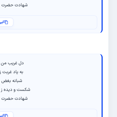
شهادت حضرت ف
کپی
دل غریب من ا
به یاد غربت ز
شبانه بغض گل
شکست و دیده ز د
شهادت حضرت ف
کپی