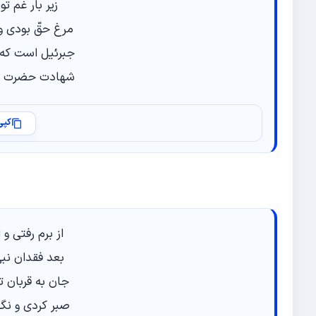
زیر بار غم ت
مرغ حقّ بودی و
جبرئیل است که ا
شهادت حضرت ف
کپی
از برم رفتی و
بعد فقدان نب
جان به قربان ت
صبر کردی و نگ