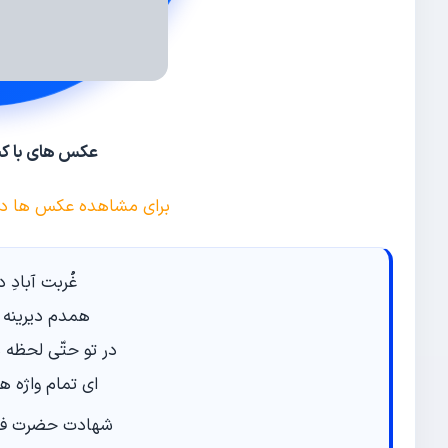
عکس های با کی
برای مشاهده عکس ها در س
غُربت آبادِ د
همدم دیرینه غ
در تو حتّى لحظه 
اى تمام واژه ه
شهادت حضرت فاط