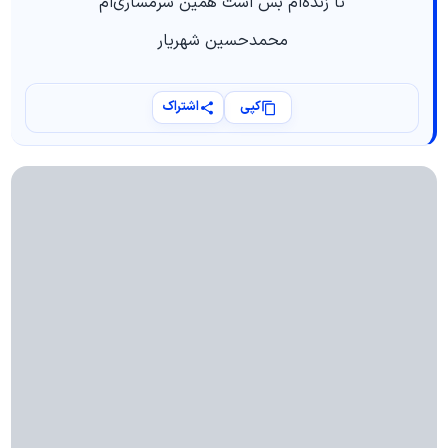
تا زنده‌ام بس است همین شرمساری‌ام
محمدحسین شهریار
کپی
اشتراک