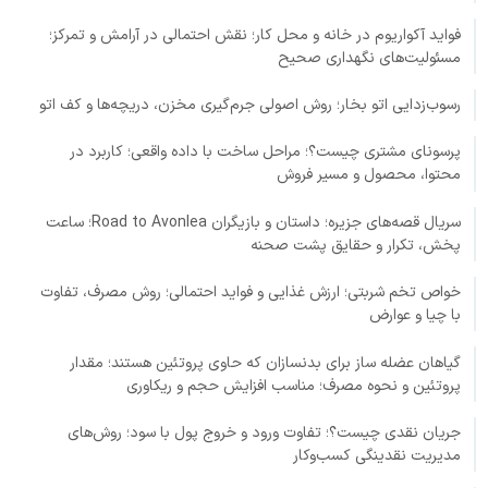
فواید آکواریوم در خانه و محل کار؛ نقش احتمالی در آرامش و تمرکز؛
مسئولیت‌های نگهداری صحیح
رسوب‌زدایی اتو بخار؛ روش اصولی جرم‌گیری مخزن، دریچه‌ها و کف اتو
پرسونای مشتری چیست؟؛ مراحل ساخت با داده واقعی؛ کاربرد در
محتوا، محصول و مسیر فروش
سریال قصه‌های جزیره؛ داستان و بازیگران Road to Avonlea؛ ساعت
پخش، تکرار و حقایق پشت صحنه
خواص تخم شربتی؛ ارزش غذایی و فواید احتمالی؛ روش مصرف، تفاوت
با چیا و عوارض
گیاهان عضله ساز برای بدنسازان که حاوی پروتئین هستند؛ مقدار
پروتئین و نحوه مصرف؛ مناسب افزایش حجم و ریکاوری
جریان نقدی چیست؟؛ تفاوت ورود و خروج پول با سود؛ روش‌های
مدیریت نقدینگی کسب‌وکار