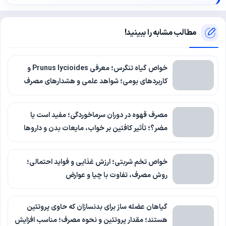
مطالب مشابه را ببینید!
خواص گیاه تنگرس؛ معرفی Prunus lycioides و
کاربردهای بومی؛ شواهد علمی و هشدارهای مصرف
مصرف قهوه در دوران سرماخوردگی؛ مفید است یا
مضر؟؛ تأثیر کافئین بر خواب، مایعات بدن و داروها
خواص تخم شربتی؛ ارزش غذایی و فواید احتمالی؛
روش مصرف، تفاوت با چیا و عوارض
گیاهان عضله ساز برای بدنسازان که حاوی پروتئین
هستند؛ مقدار پروتئین و نحوه مصرف؛ مناسب افزایش