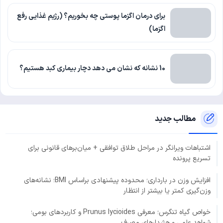
برای درمان اگزما پوستی چه بخوریم؟ (رژیم غذایی رفع
اگزما)
10 نشانه که نشان می دهد دچار بیماری کبد هستیم؟
مطالب جدید
اشتباهات ویرانگر در مراحل طلاق توافقی + میان‌برهای قانونی برای
تسریع پرونده
افزایش وزن در بارداری؛ محدوده پیشنهادی براساس BMI؛ نشانه‌های
وزن‌گیری کمتر یا بیشتر از انتظار
خواص گیاه تنگرس؛ معرفی Prunus lycioides و کاربردهای بومی؛
شواهد علمی و هشدارهای مصرف