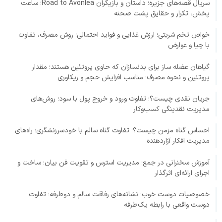
سریال قصه‌های جزیره؛ داستان و بازیگران Road to Avonlea؛ ساعت
پخش، تکرار و حقایق پشت صحنه
خواص تخم شربتی؛ ارزش غذایی و فواید احتمالی؛ روش مصرف، تفاوت
با چیا و عوارض
گیاهان عضله ساز برای بدنسازان که حاوی پروتئین هستند؛ مقدار
پروتئین و نحوه مصرف؛ مناسب افزایش حجم و ریکاوری
جریان نقدی چیست؟؛ تفاوت ورود و خروج پول با سود؛ روش‌های
مدیریت نقدینگی کسب‌وکار
احساس گناه مزمن چیست؟؛ تفاوت گناه سالم با خودسرزنشگری؛ راه‌های
مدیریت افکار آزاردهنده
آموزش سخنرانی در جمع؛ مدیریت استرس و تقویت فن بیان؛ ساخت و
اجرای ارائه‌ای اثرگذار
خصوصیات دوست خوب؛ نشانه‌های رفاقت سالم و دوطرفه؛ تفاوت
دوست واقعی با رابطه یک‌طرفه