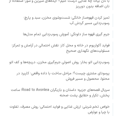
با نان بیات چه غذایی درست کنیم؟؛ ایده‌های شیرین و شور؛ استفاده از
نان اضافه بدون دورریز
تمیز کردن قهوه‌ساز خانگی؛ شست‌وشوی مخزن، سبد و پارچ؛
رسوب‌زدایی مسیر گردش آب
جرم گیری قهوه ساز دلونگی؛ آموزش رسوب‌زدایی تمام مدل‌ها
فواید آکواریوم در خانه و محل کار؛ نقش احتمالی در آرامش و تمرکز؛
مسئولیت‌های نگهداری صحیح
رسوب‌زدایی اتو بخار؛ روش اصولی جرم‌گیری مخزن، دریچه‌ها و کف اتو
پرسونای مشتری چیست؟؛ مراحل ساخت با داده واقعی؛ کاربرد در
محتوا، محصول و مسیر فروش
سریال قصه‌های جزیره؛ داستان و بازیگران Road to Avonlea؛ ساعت
پخش، تکرار و حقایق پشت صحنه
خواص تخم شربتی؛ ارزش غذایی و فواید احتمالی؛ روش مصرف، تفاوت
با چیا و عوارض