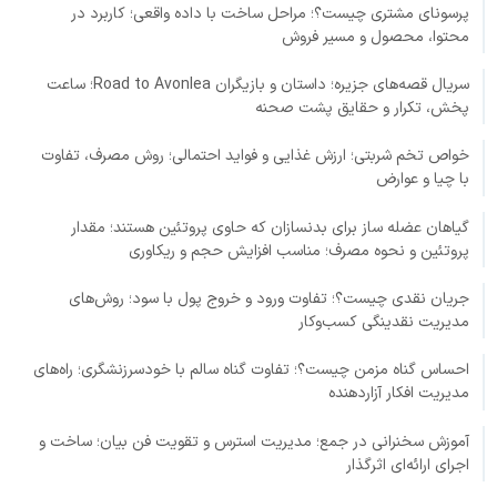
پرسونای مشتری چیست؟؛ مراحل ساخت با داده واقعی؛ کاربرد در
محتوا، محصول و مسیر فروش
سریال قصه‌های جزیره؛ داستان و بازیگران Road to Avonlea؛ ساعت
پخش، تکرار و حقایق پشت صحنه
خواص تخم شربتی؛ ارزش غذایی و فواید احتمالی؛ روش مصرف، تفاوت
با چیا و عوارض
گیاهان عضله ساز برای بدنسازان که حاوی پروتئین هستند؛ مقدار
پروتئین و نحوه مصرف؛ مناسب افزایش حجم و ریکاوری
جریان نقدی چیست؟؛ تفاوت ورود و خروج پول با سود؛ روش‌های
مدیریت نقدینگی کسب‌وکار
احساس گناه مزمن چیست؟؛ تفاوت گناه سالم با خودسرزنشگری؛ راه‌های
مدیریت افکار آزاردهنده
آموزش سخنرانی در جمع؛ مدیریت استرس و تقویت فن بیان؛ ساخت و
اجرای ارائه‌ای اثرگذار