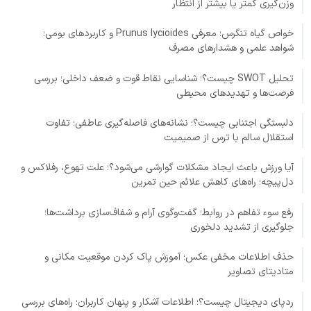
وزن‌گیری کمتر یا بیشتر از انتظار
خواص گیاه تنگرس؛ معرفی Prunus lycioides و کاربردهای بومی؛
شواهد علمی و هشدارهای مصرف
تحلیل SWOT چیست؟؛ شناسایی نقاط قوت و ضعف داخلی؛ بررسی
فرصت‌ها و تهدیدهای محیطی
دلبستگی اجتنابی چیست؟؛ نشانه‌های فاصله‌گیری عاطفی؛ تفاوت
استقلال سالم با ترس از صمیمیت
آیا ورزش باعث ایجاد مشکلات گوارشی می‌شود؟؛ علت تهوع، رفلاکس و
دل‌پیچه؛ راه‌های کاهش علائم حین تمرین
رفع سوء تفاهم در روابط؛ گفت‌وگوی آرام و شفاف‌سازی برداشت‌ها؛
جلوگیری از تشدید دلخوری
حذف اطلاعات مخفی عکس؛ آموزش پاک کردن موقعیت مکانی و
متادیتای تصاویر
ردپای دیجیتال چیست؟؛ اطلاعات آشکار و پنهان کاربران؛ راه‌های بررسی