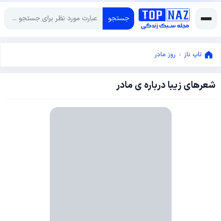
جستجو
تاپ ناز
»
روز مادر
شعرهای زیبا درباره ی مادر
آوریل
27,
2013
آوریل
30,
2013