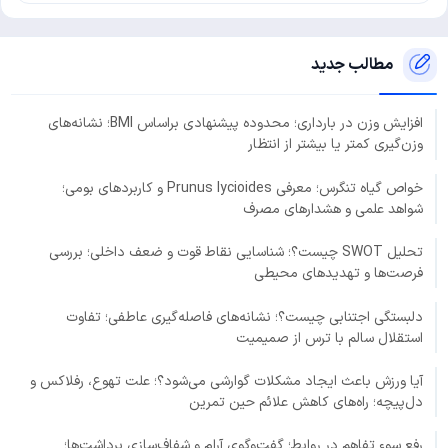
مطالب جدید
افزایش وزن در بارداری؛ محدوده پیشنهادی براساس BMI؛ نشانه‌های
وزن‌گیری کمتر یا بیشتر از انتظار
خواص گیاه تنگرس؛ معرفی Prunus lycioides و کاربردهای بومی؛
شواهد علمی و هشدارهای مصرف
تحلیل SWOT چیست؟؛ شناسایی نقاط قوت و ضعف داخلی؛ بررسی
فرصت‌ها و تهدیدهای محیطی
دلبستگی اجتنابی چیست؟؛ نشانه‌های فاصله‌گیری عاطفی؛ تفاوت
استقلال سالم با ترس از صمیمیت
آیا ورزش باعث ایجاد مشکلات گوارشی می‌شود؟؛ علت تهوع، رفلاکس و
دل‌پیچه؛ راه‌های کاهش علائم حین تمرین
رفع سوء تفاهم در روابط؛ گفت‌وگوی آرام و شفاف‌سازی برداشت‌ها؛