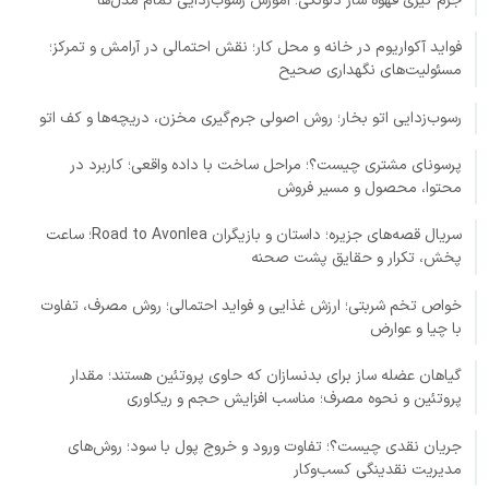
جرم گیری قهوه ساز دلونگی؛ آموزش رسوب‌زدایی تمام مدل‌ها
فواید آکواریوم در خانه و محل کار؛ نقش احتمالی در آرامش و تمرکز؛
مسئولیت‌های نگهداری صحیح
رسوب‌زدایی اتو بخار؛ روش اصولی جرم‌گیری مخزن، دریچه‌ها و کف اتو
پرسونای مشتری چیست؟؛ مراحل ساخت با داده واقعی؛ کاربرد در
محتوا، محصول و مسیر فروش
سریال قصه‌های جزیره؛ داستان و بازیگران Road to Avonlea؛ ساعت
پخش، تکرار و حقایق پشت صحنه
خواص تخم شربتی؛ ارزش غذایی و فواید احتمالی؛ روش مصرف، تفاوت
با چیا و عوارض
گیاهان عضله ساز برای بدنسازان که حاوی پروتئین هستند؛ مقدار
پروتئین و نحوه مصرف؛ مناسب افزایش حجم و ریکاوری
جریان نقدی چیست؟؛ تفاوت ورود و خروج پول با سود؛ روش‌های
مدیریت نقدینگی کسب‌وکار