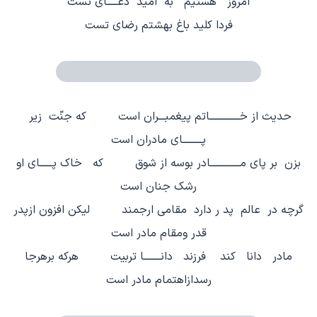
امروز هستيم به اميد دعـــــاي تست
فردا كليد باغ بهشتم رضاي تست
حديث از خــــــــــــــاتم پيغمبـــران است كه جنّت زير
پـــــــــاي مادران است
بزن بر پاي مــــــــــــــادر بوسه از شوق كه خاك پــــــاي او
رشك جنان است
گرچه در عالم پد ر دارد مقامي ارجمند ليكن افزون ازپدر
قدر ومقام مادر است
مادر دانا كند فرزند دانــــــــا تربيت هركه برهرجا
رسدازاهتمام مادر است