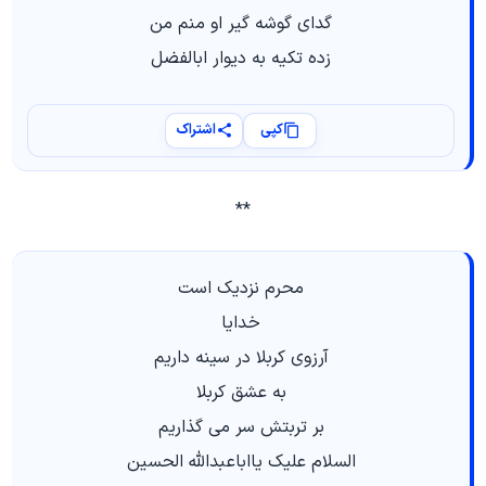
گداي گوشه گير او منم من
زده تكيه به ديوار ابالفضل
کپی
اشتراک
**
محرم نزدیک است
خدایا
آرزوی کربلا در سینه داریم
به عشق کربلا
بر تربتش سر می گذاریم
السلام علیک یااباعبدالله الحسین