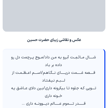
عکس و نقاشی زیبای حضرت حسین
شـــــال مــاتَـمِــت آبـرو بـه مـن داد/مــوج پــرچمت دل رو
داده بر بـاد
قـــــصه غــــــمت دریــــــای نـــگـاهـم/اســــم اعــظــمـت از
لــــبــم نـیـفـتـاد
تــــویی کـه جـلوه تـا بـیکرونه داری/بـین دلای عــاشـق یـه
خــونه داری
قـــــــدر تـــــموم عــــــالم دیــــوونـــه داری …