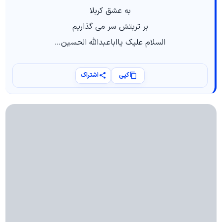
به عشق کربلا
بر تربتش سر می گذاریم
السلام علیک یااباعبدالله الحسین…
کپی
اشتراک