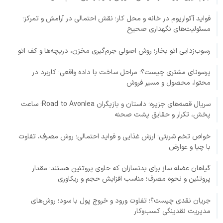
فواید آکواریوم در خانه و محل کار؛ نقش احتمالی در آرامش و تمرکز؛
مسئولیت‌های نگهداری صحیح
رسوب‌زدایی اتو بخار؛ روش اصولی جرم‌گیری مخزن، دریچه‌ها و کف اتو
پرسونای مشتری چیست؟؛ مراحل ساخت با داده واقعی؛ کاربرد در
محتوا، محصول و مسیر فروش
سریال قصه‌های جزیره؛ داستان و بازیگران Road to Avonlea؛ ساعت
پخش، تکرار و حقایق پشت صحنه
خواص تخم شربتی؛ ارزش غذایی و فواید احتمالی؛ روش مصرف، تفاوت
با چیا و عوارض
گیاهان عضله ساز برای بدنسازان که حاوی پروتئین هستند؛ مقدار
پروتئین و نحوه مصرف؛ مناسب افزایش حجم و ریکاوری
جریان نقدی چیست؟؛ تفاوت ورود و خروج پول با سود؛ روش‌های
مدیریت نقدینگی کسب‌وکار