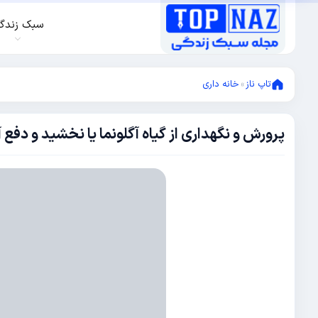
سبک زندگ
تاپ ناز
»
خانه داری
پرورش و نگهداری از گیاه آگلونما یا نخشید و دفع آف
ژوئن
17,
2021
ژوئن
17,
2021