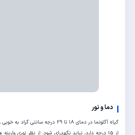
دما و نور
گیاه آگلونما در دمای 18 تا 29 درج
از 15 درجه دارد، نباید نگهدرای شود. از نظر نوری وار