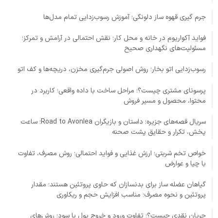
جرم گیری قهوه ساز دلونگی؛ آموزش رسوب‌زدایی تمام مدل‌ها
فواید آکواریوم در خانه و محل کار؛ نقش احتمالی در آرامش و تمرکز؛
مسئولیت‌های نگهداری صحیح
رسوب‌زدایی اتو بخار؛ روش اصولی جرم‌گیری مخزن، دریچه‌ها و کف اتو
پرسونای مشتری چیست؟؛ مراحل ساخت با داده واقعی؛ کاربرد در
محتوا، محصول و مسیر فروش
سریال قصه‌های جزیره؛ داستان و بازیگران Road to Avonlea؛ ساعت
پخش، تکرار و حقایق پشت صحنه
خواص تخم شربتی؛ ارزش غذایی و فواید احتمالی؛ روش مصرف، تفاوت
با چیا و عوارض
گیاهان عضله ساز برای بدنسازان که حاوی پروتئین هستند؛ مقدار
پروتئین و نحوه مصرف؛ مناسب افزایش حجم و ریکاوری
جریان نقدی چیست؟؛ تفاوت ورود و خروج پول با سود؛ روش‌های