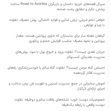
سریال قصه‌های جزیره؛ داستان و بازیگران Road to Avonlea؛ ساعت
پخش، تکرار و حقایق پشت صحنه
خواص تخم شربتی؛ ارزش غذایی و فواید احتمالی؛ روش مصرف، تفاوت
با چیا و عوارض
گیاهان عضله ساز برای بدنسازان که حاوی پروتئین هستند؛ مقدار
پروتئین و نحوه مصرف؛ مناسب افزایش حجم و ریکاوری
جریان نقدی چیست؟؛ تفاوت ورود و خروج پول با سود؛ روش‌های
مدیریت نقدینگی کسب‌وکار
احساس گناه مزمن چیست؟؛ تفاوت گناه سالم با خودسرزنشگری؛ راه‌های
مدیریت افکار آزاردهنده
آموزش سخنرانی در جمع؛ مدیریت استرس و تقویت فن بیان؛ ساخت و
اجرای ارائه‌ای اثرگذار
خصوصیات دوست خوب؛ نشانه‌های رفاقت سالم و دوطرفه؛ تفاوت
دوست واقعی با رابطه یک‌طرفه