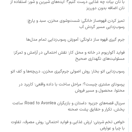
با نان بیات چه غذایی درست کنیم؟؛ ایده‌های شیرین و شور؛ استفاده از
نان اضافه بدون دورریز
تمیز کردن قهوه‌ساز خانگی؛ شست‌وشوی مخزن، سبد و پارچ؛
رسوب‌زدایی مسیر گردش آب
جرم گیری قهوه ساز دلونگی؛ آموزش رسوب‌زدایی تمام مدل‌ها
فواید آکواریوم در خانه و محل کار؛ نقش احتمالی در آرامش و تمرکز؛
مسئولیت‌های نگهداری صحیح
رسوب‌زدایی اتو بخار؛ روش اصولی جرم‌گیری مخزن، دریچه‌ها و کف اتو
پرسونای مشتری چیست؟؛ مراحل ساخت با داده واقعی؛ کاربرد در
محتوا، محصول و مسیر فروش
سریال قصه‌های جزیره؛ داستان و بازیگران Road to Avonlea؛ ساعت
پخش، تکرار و حقایق پشت صحنه
خواص تخم شربتی؛ ارزش غذایی و فواید احتمالی؛ روش مصرف، تفاوت
با چیا و عوارض