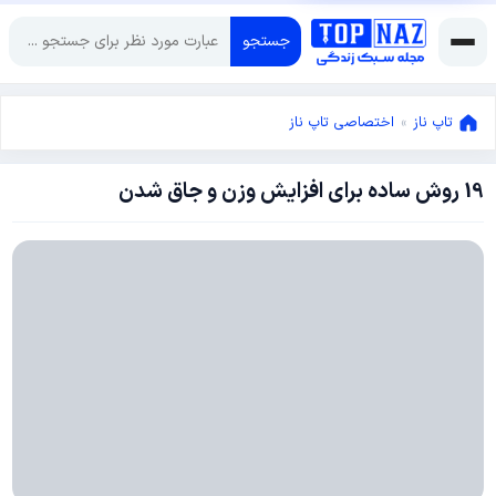
جستجو
تاپ ناز
»
اختصاصی تاپ ناز
19 روش ساده برای افزایش وزن و جاق شدن
جولای
20,
2014
ژانویه
14,
2019