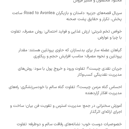
محتوا، محصول و مسیر فروش
سریال قصه‌های جزیره؛ داستان و بازیگران Road to Avonlea؛ ساعت
پخش، تکرار و حقایق پشت صحنه
خواص تخم شربتی؛ ارزش غذایی و فواید احتمالی؛ روش مصرف، تفاوت
با چیا و عوارض
گیاهان عضله ساز برای بدنسازان که حاوی پروتئین هستند؛ مقدار
پروتئین و نحوه مصرف؛ مناسب افزایش حجم و ریکاوری
جریان نقدی چیست؟؛ تفاوت ورود و خروج پول با سود؛ روش‌های
مدیریت نقدینگی کسب‌وکار
احساس گناه مزمن چیست؟؛ تفاوت گناه سالم با خودسرزنشگری؛ راه‌های
مدیریت افکار آزاردهنده
آموزش سخنرانی در جمع؛ مدیریت استرس و تقویت فن بیان؛ ساخت و
اجرای ارائه‌ای اثرگذار
خصوصیات دوست خوب؛ نشانه‌های رفاقت سالم و دوطرفه؛ تفاوت