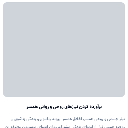
برآورده کردن نیازهای روحی و روانی همسر
نیاز جسمی و روحی همسر, اخلاق همسر, پیوند زناشویی, زندگی زناشویی,
روحیه همسر, قبل از ازدواج, زندگی مشترک, زمان ازدواج, مهمترین وظیفه زن