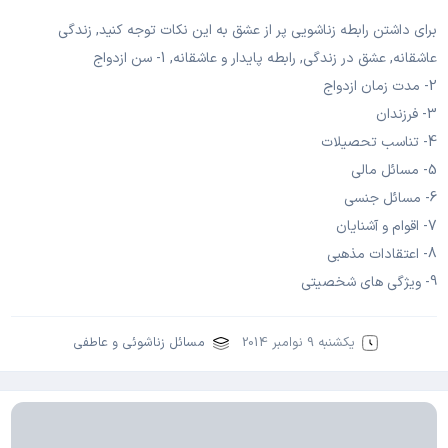
برای داشتن رابطه زناشویی پر از عشق به این نکات توجه کنید, زندگی
عاشقانه, عشق در زندگی, رابطه پایدار و عاشقانه, 1- سن ازدواج
2- مدت زمان ازدواج
3- فرزندان
4- تناسب تحصیلات
5- مسائل مالی
6- مسائل جنسی
7- اقوام و آشنایان
8- اعتقادات مذهبی
9- ویژگی های شخصیتی
یکشنبه 9 نوامبر 2014
مسائل زناشوئی و عاطفی