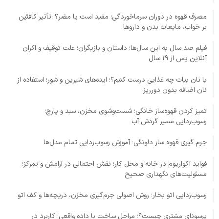
مصرف قهوه در دوران سرماخوردگی؛ مفید است یا مضر؟؛ تأثیر کافئین
بر خواب، مایعات بدن و داروها
فیلم صد سال به این سال‌ها؛ داستان و بازیگران؛ علت توقیف و اکران
آنلاین پس از ۱۹ سال
با نان بیات چه غذایی درست کنیم؟؛ ایده‌های شیرین و شور؛ استفاده از
نان اضافه بدون دورریز
تمیز کردن قهوه‌ساز خانگی؛ شست‌وشوی مخزن، سبد و پارچ؛
رسوب‌زدایی مسیر گردش آب
جرم گیری قهوه ساز دلونگی؛ آموزش رسوب‌زدایی تمام مدل‌ها
فواید آکواریوم در خانه و محل کار؛ نقش احتمالی در آرامش و تمرکز؛
مسئولیت‌های نگهداری صحیح
رسوب‌زدایی اتو بخار؛ روش اصولی جرم‌گیری مخزن، دریچه‌ها و کف اتو
پرسونای مشتری چیست؟؛ مراحل ساخت با داده واقعی؛ کاربرد در