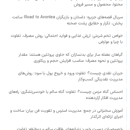
محتوا، محصول و مسیر فروش
سریال قصه‌های جزیره؛ داستان و بازیگران Road to Avonlea؛ ساعت
پخش، تکرار و حقایق پشت صحنه
خواص تخم شربتی؛ ارزش غذایی و فواید احتمالی؛ روش مصرف، تفاوت
با چیا و عوارض
گیاهان عضله ساز برای بدنسازان که حاوی پروتئین هستند؛ مقدار
پروتئین و نحوه مصرف؛ مناسب افزایش حجم و ریکاوری
جریان نقدی چیست؟؛ تفاوت ورود و خروج پول با سود؛ روش‌های
مدیریت نقدینگی کسب‌وکار
احساس گناه مزمن چیست؟؛ تفاوت گناه سالم با خودسرزنشگری؛ راه‌های
مدیریت افکار آزاردهنده
آموزش سخنرانی در جمع؛ مدیریت استرس و تقویت فن بیان؛ ساخت و
اجرای ارائه‌ای اثرگذار
خصوصیات دوست خوب؛ نشانه‌های رفاقت سالم و دوطرفه؛ تفاوت