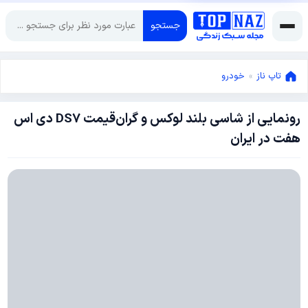
جستجو
تاپ ناز
»
خودرو
رونمایی از شاسی بلند لوکس و گران‌قیمت DS7 دی اس
نوامبر
هفت در ایران
28,
2017
نوامبر
28,
2017