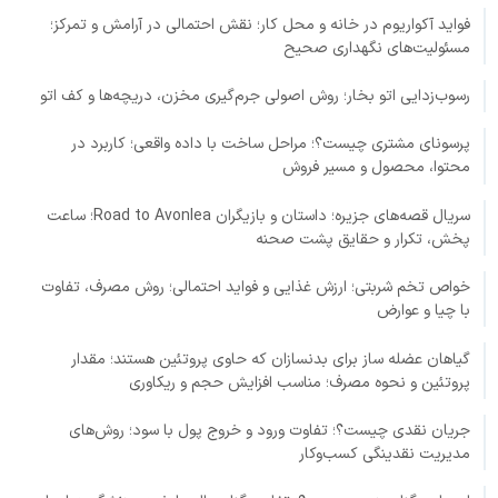
فواید آکواریوم در خانه و محل کار؛ نقش احتمالی در آرامش و تمرکز؛
مسئولیت‌های نگهداری صحیح
رسوب‌زدایی اتو بخار؛ روش اصولی جرم‌گیری مخزن، دریچه‌ها و کف اتو
پرسونای مشتری چیست؟؛ مراحل ساخت با داده واقعی؛ کاربرد در
محتوا، محصول و مسیر فروش
سریال قصه‌های جزیره؛ داستان و بازیگران Road to Avonlea؛ ساعت
پخش، تکرار و حقایق پشت صحنه
خواص تخم شربتی؛ ارزش غذایی و فواید احتمالی؛ روش مصرف، تفاوت
با چیا و عوارض
گیاهان عضله ساز برای بدنسازان که حاوی پروتئین هستند؛ مقدار
پروتئین و نحوه مصرف؛ مناسب افزایش حجم و ریکاوری
جریان نقدی چیست؟؛ تفاوت ورود و خروج پول با سود؛ روش‌های
مدیریت نقدینگی کسب‌وکار