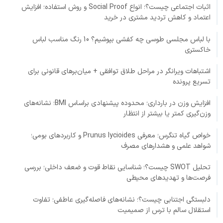
اثبات اجتماعی چیست؟؛ انواع Social Proof و روش استفاده؛ افزایش
اعتماد و کاهش تردید مشتری در خرید
با لباس مجلسی طوسی چه کفشی بپوشیم؟ 10 رنگ مناسب لباس
خاکستری
اشتباهات ویرانگر در مراحل طلاق توافقی + میان‌برهای قانونی برای
تسریع پرونده
افزایش وزن در بارداری؛ محدوده پیشنهادی براساس BMI؛ نشانه‌های
وزن‌گیری کمتر یا بیشتر از انتظار
خواص گیاه تنگرس؛ معرفی Prunus lycioides و کاربردهای بومی؛
شواهد علمی و هشدارهای مصرف
تحلیل SWOT چیست؟؛ شناسایی نقاط قوت و ضعف داخلی؛ بررسی
فرصت‌ها و تهدیدهای محیطی
دلبستگی اجتنابی چیست؟؛ نشانه‌های فاصله‌گیری عاطفی؛ تفاوت
استقلال سالم با ترس از صمیمیت