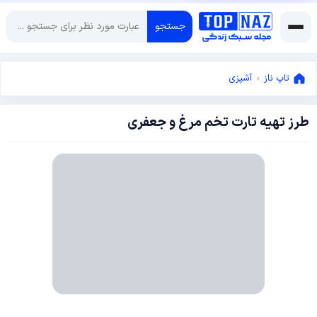
جستجو
تاپ ناز
»
آشپزی
طرز تهیه تارت تخم مرغ و جعفری
دسامبر
22,
2017
ژانویه
17,
2019