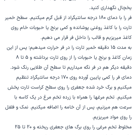
یخچال نگهداری کنید.
فر را با دمای 180 درجه سانتی‮گراد از قبل گرم می‮کنیم. سطح خمیر
تارت را با کاغذ روغنی پوشانده و کمی برنج یا حبوبات خام روی
کاغذ می‮ریزیم و قالب را داخل فر قرار می دهیم.
به مدت 15 دقیقه خمیر تارت را در فر حرارت می‮دهیم؛ پس از این
زمان کاغذ و برنج یا حبوبات را از روی تارت برداشته و 5 تا 8
دقیقه دیگر هم در فر نگه می‮داریم تا سطح آن طلایی رنگ شود.
دمای فر را کمی پایین آورده روی 170 درجه سانتی‮گراد تنظیم
می‮کنیم و برگ خرد شده جعفری را روی سطح کراست تارت پخش
می‮کنیم. تخم مرغ‮ها را همراه با زرده تخم مرغ در یک کاسه با
سرعت هم می‮زنیم، پس از آن خامه را اضافه می‮کنیم. نمک و فلفل
را روی مواد می‮ریزیم.
مخلوط تخم مرغی را روی برگ‮ های جعفری ریخته و 02 تا 52