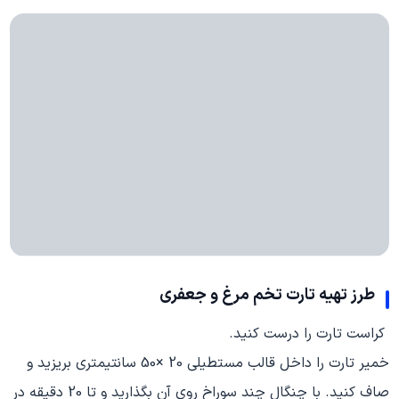
طرز تهیه تارت تخم مرغ و جعفری
کراست تارت را درست کنید.
خمیر تارت را داخل قالب مستطیلی 20 ×50 سانتی‮متری بریزید و
صاف کنید. با چنگال چند سوراخ روی آن بگذارید و تا 02 دقیقه در