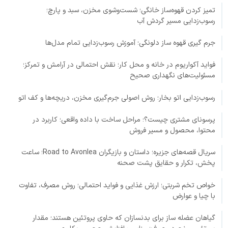
تمیز کردن قهوه‌ساز خانگی؛ شست‌وشوی مخزن، سبد و پارچ؛
رسوب‌زدایی مسیر گردش آب
جرم گیری قهوه ساز دلونگی؛ آموزش رسوب‌زدایی تمام مدل‌ها
فواید آکواریوم در خانه و محل کار؛ نقش احتمالی در آرامش و تمرکز؛
مسئولیت‌های نگهداری صحیح
رسوب‌زدایی اتو بخار؛ روش اصولی جرم‌گیری مخزن، دریچه‌ها و کف اتو
پرسونای مشتری چیست؟؛ مراحل ساخت با داده واقعی؛ کاربرد در
محتوا، محصول و مسیر فروش
سریال قصه‌های جزیره؛ داستان و بازیگران Road to Avonlea؛ ساعت
پخش، تکرار و حقایق پشت صحنه
خواص تخم شربتی؛ ارزش غذایی و فواید احتمالی؛ روش مصرف، تفاوت
با چیا و عوارض
گیاهان عضله ساز برای بدنسازان که حاوی پروتئین هستند؛ مقدار