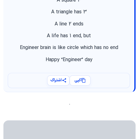
A square 4
A triangle has 3
A line 2 ends
A life has 1 end, but
Engineer brain is like circle which has no end
Happy “Engineer” day
کپی
اشتراک
.