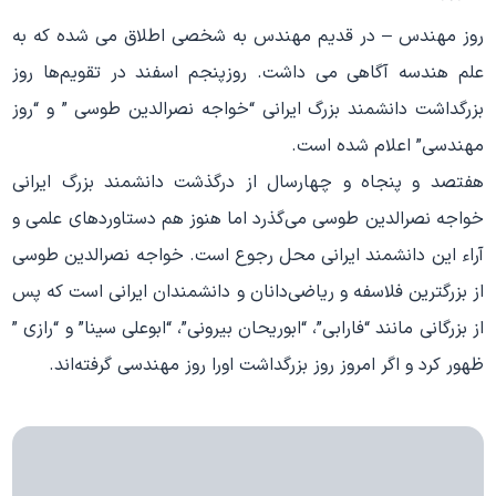
روز مهندس – در قديم مهندس به شخصي اطلاق مي شده كه به
علم هندسه آگاهي مي داشت. روزپنجم اسفند در تقويم‌ها روز
بزرگداشت دانشمند بزرگ ايراني “خواجه نصرالدين طوسي ” و “روز
مهندسي” اعلام شده است.
هفتصد و پنجاه و چهارسال از درگذشت دانشمند بزرگ ايراني
خواجه نصرالدين طوسي مي‌گذرد اما هنوز هم دستاوردهاي علمي و
آراء اين دانشمند ايراني محل رجوع است. خواجه نصرالدين طوسي
از بزرگترين فلاسفه و رياضي‌دانان و دانشمندان ايراني است كه پس
از بزرگاني مانند “فارابي”، “ابوريحان بيروني”، “ابوعلي سينا” و “رازي ”
ظهور كرد و اگر امروز روز بزرگداشت اورا روز مهندسي گرفته‌اند.