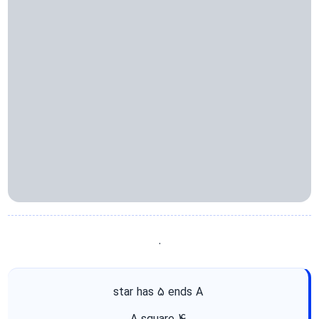
.
star has 5 ends A