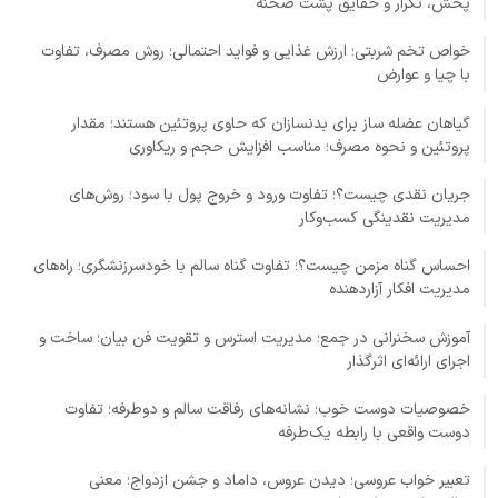
پخش، تکرار و حقایق پشت صحنه
خواص تخم شربتی؛ ارزش غذایی و فواید احتمالی؛ روش مصرف، تفاوت
با چیا و عوارض
گیاهان عضله ساز برای بدنسازان که حاوی پروتئین هستند؛ مقدار
پروتئین و نحوه مصرف؛ مناسب افزایش حجم و ریکاوری
جریان نقدی چیست؟؛ تفاوت ورود و خروج پول با سود؛ روش‌های
مدیریت نقدینگی کسب‌وکار
احساس گناه مزمن چیست؟؛ تفاوت گناه سالم با خودسرزنشگری؛ راه‌های
مدیریت افکار آزاردهنده
آموزش سخنرانی در جمع؛ مدیریت استرس و تقویت فن بیان؛ ساخت و
اجرای ارائه‌ای اثرگذار
خصوصیات دوست خوب؛ نشانه‌های رفاقت سالم و دوطرفه؛ تفاوت
دوست واقعی با رابطه یک‌طرفه
تعبیر خواب عروسی؛ دیدن عروس، داماد و جشن ازدواج؛ معنی