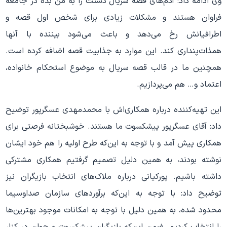
وی ادامه داد: آدم
های قصه سریال دستت را به من بده در جامعه
فراوان هستند و مشکلات زیادی برای شخص اول قصه و
اطرافیانش رخ می
دهد و باعث می
شود بیننده با آنها
همذات
پنداری کند. این موارد به جذابیت قصه اضافه کرده است.
همچنین ما در قالب قصه سریال به موضوع استحکام خانواده،
اعتماد و… هم می
پردازیم.
این تهیه
کننده درباره همکاری
اش با محمدمهدی عسگرپور توضیح
داد: آقای عسگرپور پیشکسوت ما هستند. خوشبختانه فرصتی برای
همکاری پیش آمد و با توجه به این
که طرح اولیه را هم خود ایشان
نوشته بودند، به همین دلیل تصمیم گرفتیم همکاری مشترکی
داشته باشیم. پورکیانی درباره ملاک
های انتخاب بازیگران نیز
توضیح داد: با توجه به این
که برآوردهای سازمان صداوسیما
محدود شده، به همین دلیل با توجه به امکانات موجود بهترین
ها
را انتخاب کردیم. ضمن این
که بازیگران پیشکسوت و جوان در کنار