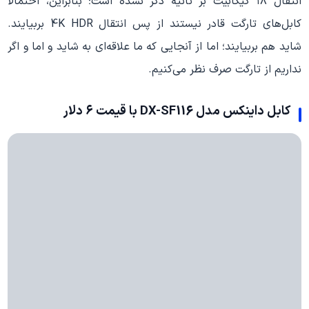
انتقال ۱۸ گیگابیت بر ثانیه ذکر نشده است؛ بنابراین، احتمالا
کابل‌های تارگت قادر نیستند از پس انتقال 4K HDR بربیایند.
شاید هم بربیایند؛ اما از آنجایی که ما علاقه‌ای به شاید و اما و اگر
نداریم از تارگت صرف نظر می‌کنیم.
کابل داینکس مدل DX-SF116 با قیمت ۶ دلار