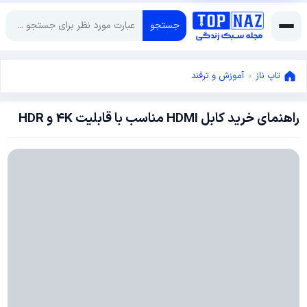
جستجو
تاپ ناز
»
آموزش و ترفند
راهنمای خرید کابل HDMI مناسب با قابلیت 4K و HDR
دسامبر
24,
2017
نوامبر
28,
2017