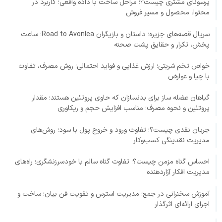
پرسونای مشتری چیست؟؛ مراحل ساخت با داده واقعی؛ کاربرد در
محتوا، محصول و مسیر فروش
سریال قصه‌های جزیره؛ داستان و بازیگران Road to Avonlea؛ ساعت
پخش، تکرار و حقایق پشت صحنه
خواص تخم شربتی؛ ارزش غذایی و فواید احتمالی؛ روش مصرف، تفاوت
با چیا و عوارض
گیاهان عضله ساز برای بدنسازان که حاوی پروتئین هستند؛ مقدار
پروتئین و نحوه مصرف؛ مناسب افزایش حجم و ریکاوری
جریان نقدی چیست؟؛ تفاوت ورود و خروج پول با سود؛ روش‌های
مدیریت نقدینگی کسب‌وکار
احساس گناه مزمن چیست؟؛ تفاوت گناه سالم با خودسرزنشگری؛ راه‌های
مدیریت افکار آزاردهنده
آموزش سخنرانی در جمع؛ مدیریت استرس و تقویت فن بیان؛ ساخت و
اجرای ارائه‌ای اثرگذار