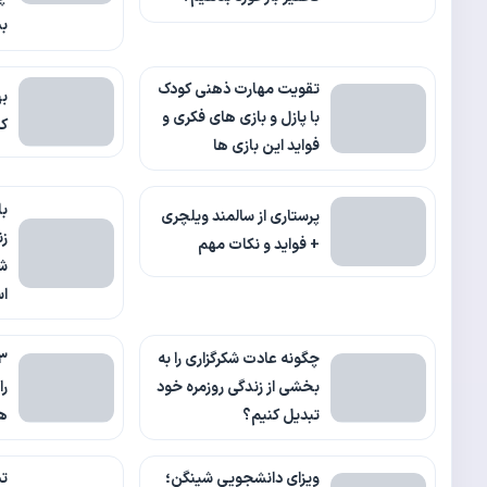
بس
تقویت مهارت ذهنی کودک
به
با پازل و بازی های فکری و
ک
فواید این بازی ها
پرستاری از سالمند ویلچری
زن
+ فواید و نکات مهم
شر
ا
چگونه عادت شکرگزاری را به
بخشی از زندگی روزمره خود
را
تبدیل کنیم؟
ه
ویزای دانشجویی شینگن؛
تش