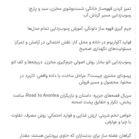
تمیز کردن قهوه‌ساز خانگی؛ شست‌وشوی مخزن، سبد و پارچ؛
رسوب‌زدایی مسیر گردش آب
جرم گیری قهوه ساز دلونگی؛ آموزش رسوب‌زدایی تمام مدل‌ها
فواید آکواریوم در خانه و محل کار؛ نقش احتمالی در آرامش و تمرکز؛
مسئولیت‌های نگهداری صحیح
رسوب‌زدایی اتو بخار؛ روش اصولی جرم‌گیری مخزن، دریچه‌ها و کف اتو
پرسونای مشتری چیست؟؛ مراحل ساخت با داده واقعی؛ کاربرد در
محتوا، محصول و مسیر فروش
سریال قصه‌های جزیره؛ داستان و بازیگران Road to Avonlea؛ ساعت
پخش، تکرار و حقایق پشت صحنه
خواص تخم شربتی؛ ارزش غذایی و فواید احتمالی؛ روش مصرف، تفاوت
با چیا و عوارض
گیاهان عضله ساز برای بدنسازان که حاوی پروتئین هستند؛ مقدار