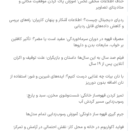
حذف اطلاعات مخفی عکس؛ آموزش پاک کردن موقعیت مکانی و
متادیتای تصاویر
ردپای دیجیتال چیست؟؛ اطلاعات آشکار و پنهان کاربران؛ راه‌های بررسی
و کاهش داده‌های قابل ردیابی
مصرف قهوه در دوران سرماخوردگی؛ مفید است یا مضر؟؛ تأثیر کافئین
بر خواب، مایعات بدن و داروها
فیلم صد سال به این سال‌ها؛ داستان و بازیگران؛ علت توقیف و اکران
آنلاین پس از ۱۹ سال
با نان بیات چه غذایی درست کنیم؟؛ ایده‌های شیرین و شور؛ استفاده از
نان اضافه بدون دورریز
تمیز کردن قهوه‌ساز خانگی؛ شست‌وشوی مخزن، سبد و پارچ؛
رسوب‌زدایی مسیر گردش آب
جرم گیری قهوه ساز دلونگی؛ آموزش رسوب‌زدایی تمام مدل‌ها
فواید آکواریوم در خانه و محل کار؛ نقش احتمالی در آرامش و تمرکز؛