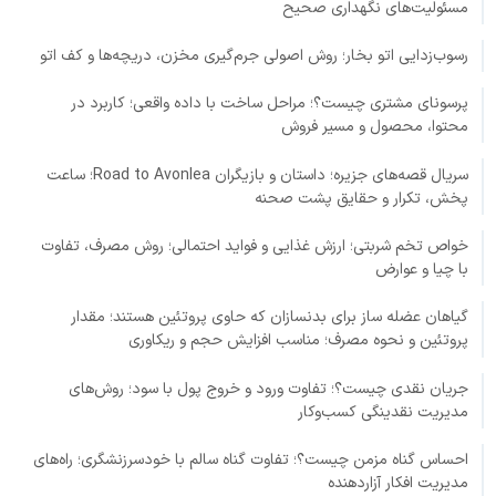
مسئولیت‌های نگهداری صحیح
رسوب‌زدایی اتو بخار؛ روش اصولی جرم‌گیری مخزن، دریچه‌ها و کف اتو
پرسونای مشتری چیست؟؛ مراحل ساخت با داده واقعی؛ کاربرد در
محتوا، محصول و مسیر فروش
سریال قصه‌های جزیره؛ داستان و بازیگران Road to Avonlea؛ ساعت
پخش، تکرار و حقایق پشت صحنه
خواص تخم شربتی؛ ارزش غذایی و فواید احتمالی؛ روش مصرف، تفاوت
با چیا و عوارض
گیاهان عضله ساز برای بدنسازان که حاوی پروتئین هستند؛ مقدار
پروتئین و نحوه مصرف؛ مناسب افزایش حجم و ریکاوری
جریان نقدی چیست؟؛ تفاوت ورود و خروج پول با سود؛ روش‌های
مدیریت نقدینگی کسب‌وکار
احساس گناه مزمن چیست؟؛ تفاوت گناه سالم با خودسرزنشگری؛ راه‌های
مدیریت افکار آزاردهنده